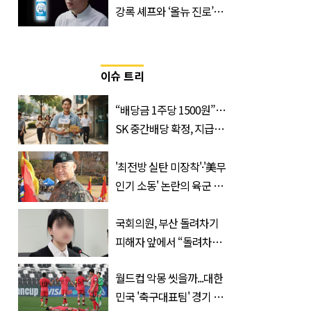
강록 셰프와 ‘올뉴 진로’의
만남
이슈 트리
“배당금 1주당 1500원”…
SK 중간배당 확정, 지급일
과 대상은?
'최전방 실탄 미장착'·'美무
인기 소동' 논란의 육군 1
군단장, 결국 이렇게 됐다
국회의원, 부산 돌려차기
피해자 앞에서 “돌려차기
한 번 하죠?”
월드컵 악몽 씻을까...대한
민국 '축구대표팀' 경기 확