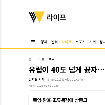
위키트리
라이프
menu
경제
엔터
라이프
스포츠
사회
정
홈
라이프
푸드
유럽이 40도 넘게 끓자
김지현 기자
jiihyun1217@wikitree.co.kr
2026-07-07 11:55
작성일
폭염·환율·조류독감에 삼중고