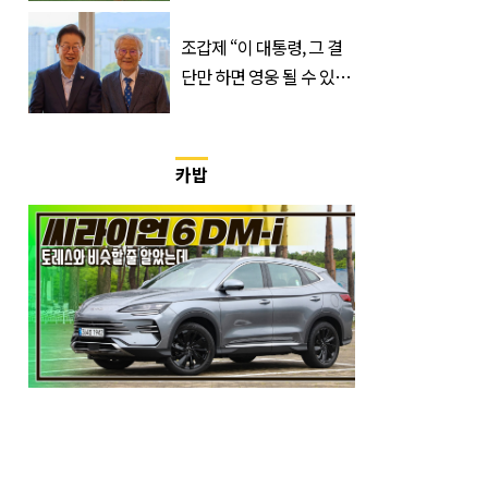
정, 날짜와 시간은?
조갑제 “이 대통령, 그 결
단만 하면 영웅 될 수 있
다”
카밥