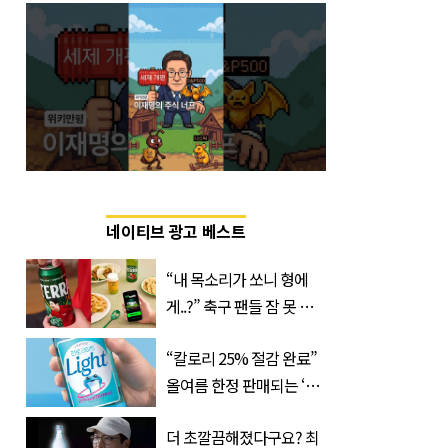
네이티브 광고 베스트
“내 목소리가 쏘니 형에
게..?” 축구 팬들 잠 못 들
게 할 테라의 역대급 이벤
“칼로리 25% 절감 완료”
트
올여름 한정 판매되는 ‘최
저 칼로리 소주’ 나왔다
더 초깔끔해졌다구요? 최