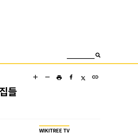
검색
add
remove
link
print
킨집들
WIKITREE TV