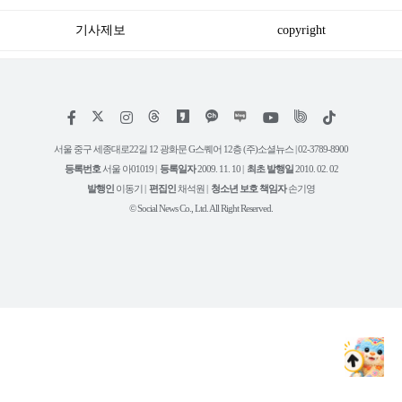
기사제보
copyright
저
페
인
위
틱
작
이
스
키
톡
권
스
타
트
서울 중구 세종대로22길 12 광화문 G스퀘어 12층 (주)소셜뉴스 | 02-3789-8900
정
북
그
리
보
등록번호
서울 아01019 |
등록일자
2009. 11. 10 |
최초 발행일
2010. 02. 02
램
유
튜
발행인
이동기 |
편집인
채석원 |
청소년 보호 책임자
손기영
브
© Social News Co., Ltd. All Right Reserved.