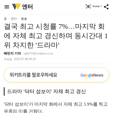
위
엔터
menu
share
Korean
▼
키
트
리
홈
엔터
방송
결국 최고 시청률 7%…마지막 회
에 자체 최고 경신하며 동시간대 1
위 차지한 '드라마'
배민지 기자
mjb0719@wikitree.co.kr
2026-07-08 09:28
작성일
위키트리를 팔로우하세요
G
o
o
g
l
e
News
드라마 '닥터 섬보이' 자체 최고 경신
'닥터 섬보이'가 마지막 화에서 자체 최고 5.9%를 찍고
유종의 미를 거뒀다.