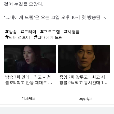
걸어 눈길을 모았다.
‘그대에게 드림’은 오는 13일 오후 10시 첫 방송된다.
방송
드라마
프로그램
시청률
닥터 섬보이
그대에게 드림
탑
라
인
방송 2회 만에…최고 시청
종영 2회 앞두고…최고 시
률 9% 찍고 반응 제대로 터
청률 9% 찍고 동시간대 1위
진 '드라마'
싹쓸이한 '드라마'
기사제보
copyright