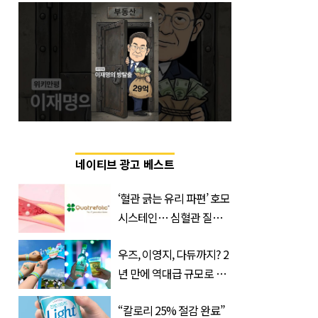
네이티브 광고 베스트
‘혈관 긁는 유리 파편’ 호모
시스테인… 심혈관 질환
으로 사망 위험 부른다
우즈, 이영지, 다듀까지? 2
년 만에 역대급 규모로 돌
아온 ‘이슬라이브 페스티
“칼로리 25% 절감 완료”
벌’