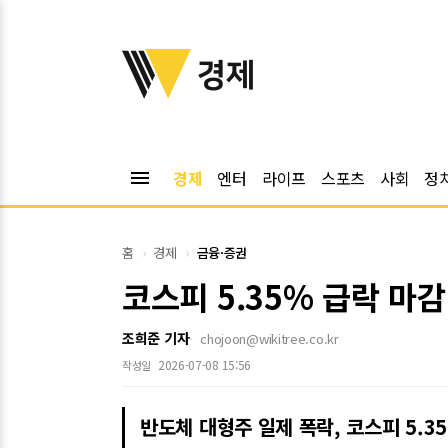
위키트리
경제
menu
경제
엔터
라이프
스포츠
사회
정
홈
경제
금융·증권
코스피 5.35% 급락 마
조희준 기자
chojoon@wikitree.co.kr
2026-07-08 15:56
작성일
반도체 대형주 일제 폭락, 코스피 5.3