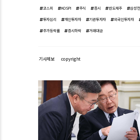
코스피
KOSPI
주식
증시
반도체주
삼성
투자심리
개인투자자
기관투자자
외국인투자자
주가등락률
증시하락
거래대금
기사제보
copyright
관련기사