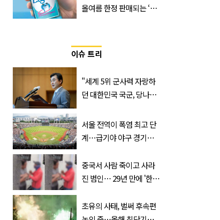
올여름 한정 판매되는 ‘최
저 칼로리 소주’ 나왔다
이슈 트리
"세계 5위 군사력 자랑하
던 대한민국 국군, 당나라
군대 됐다"
서울 전역이 폭염 최고 단
계…급기야 야구 경기까
지 취소
중국서 사람 죽이고 사라
진 범인… 29년 만에 '한
국'에서 덜미 잡혔다
초유의 사태, 벌써 후속편
논의 중…올해 최단기간