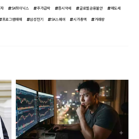
전자
SK하이닉스
주가급락
증시약세
글로벌금융불안
매도세
프로그램매매
삼성전기
SK스퀘어
시가총액
거래량