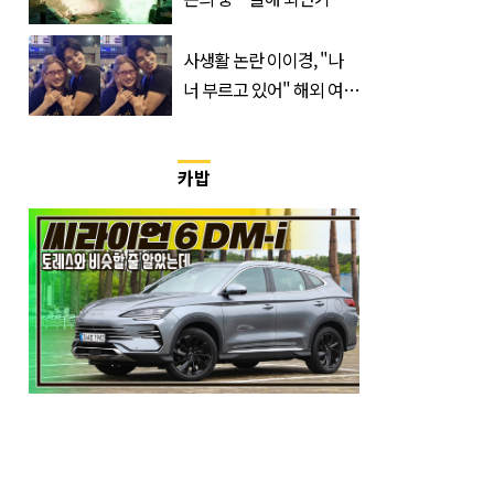
400만 돌파 성공한 ‘영화’
정체
사생활 논란 이이경, "나
너 부르고 있어" 해외 여배
우와 스킨십 근황 포착
카밥