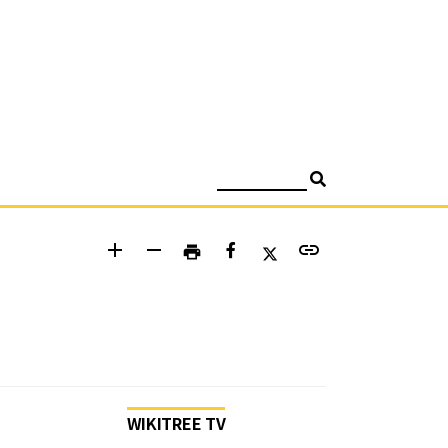
검색
add
remove
link
print
WIKITREE TV