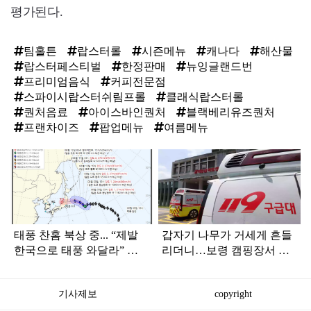
평가된다.
팀홀튼
랍스터롤
시즌메뉴
캐나다
해산물
랍스터페스티벌
한정판매
뉴잉글랜드번
프리미엄음식
커피전문점
스파이시랍스터쉬림프롤
클래식랍스터롤
퀀처음료
아이스바인퀀처
블랙베리유즈퀀처
프랜차이즈
팝업메뉴
여름메뉴
탑
라
인
태풍 찬홈 북상 중... “제발
갑자기 나무가 거세게 흔들
한국으로 태풍 와달라” 말
리더니…보령 캠핑장서 일
나오는 이유
가족 등 7명 병원행
기사제보
copyright