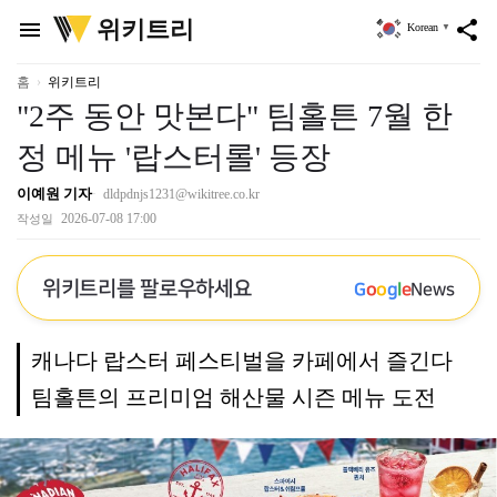
위
위키트리
menu
share
Korean
▼
키
트
리
홈
위키트리
"2주 동안 맛본다" 팀홀튼 7월 한
정 메뉴 '랍스터롤' 등장
이예원 기자
dldpdnjs1231@wikitree.co.kr
2026-07-08 17:00
작성일
위키트리를 팔로우하세요
G
o
o
g
l
e
News
캐나다 랍스터 페스티벌을 카페에서 즐긴다
팀홀튼의 프리미엄 해산물 시즌 메뉴 도전