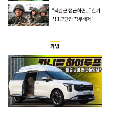
400만 돌파 성공한 ‘영화’
정체
“북한군 접근하면...” 한기
성 1군단장 직무배제 '사
유' 또 있었다
카밥