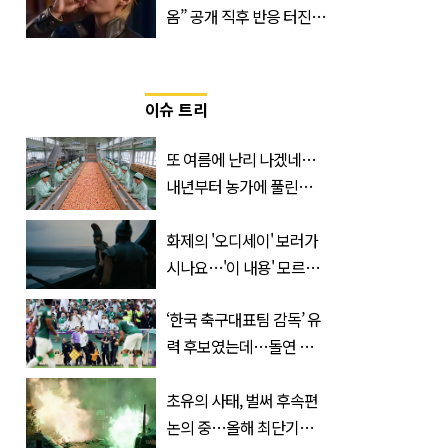
옴” 공개 직후 반응 터진
진로 뷔 캠페인 영상
이슈 트리
또 여름에 난리 나겠네…
내년부터 농가에 풀린다는
'신품종' 한국 과일
화제의 '오디세이' 보러가
시나요…'이 내용' 모르고
가면 절반만 보입니다
‘한국 축구대표팀 감독’ 유
력 후보였는데…돌연 코
트디부아르 지휘봉 잡은
‘거장’
초유의 사태, 벌써 후속편
논의 중…올해 최단기간