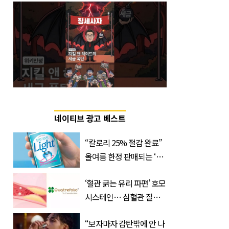
네이티브 광고 베스트
“칼로리 25% 절감 완료”
올여름 한정 판매되는 ‘최
저 칼로리 소주’ 나왔다
‘혈관 긁는 유리 파편’ 호모
시스테인… 심혈관 질환
으로 사망 위험 부른다
“보자마자 감탄밖에 안 나