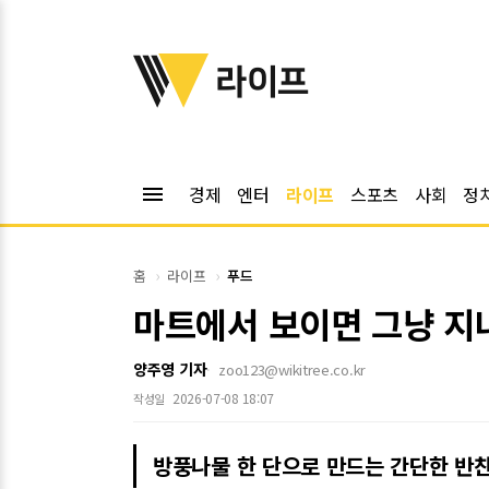
위키트리
라이프
menu
경제
엔터
라이프
스포츠
사회
정
홈
라이프
푸드
마트에서 보이면 그냥 지
양주영 기자
zoo123@wikitree.co.kr
2026-07-08 18:07
작성일
방풍나물 한 단으로 만드는 간단한 반