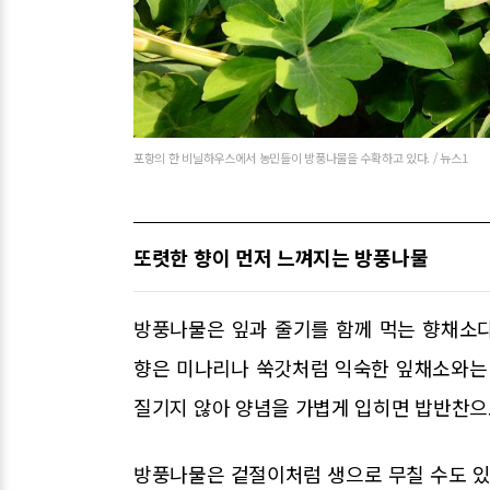
포항의 한 비닐하우스에서 농민들이 방풍나물을 수확하고 있다. / 뉴스1
또렷한 향이 먼저 느껴지는 방풍나물
방풍나물은 잎과 줄기를 함께 먹는 향채소다
향은 미나리나 쑥갓처럼 익숙한 잎채소와는 
질기지 않아 양념을 가볍게 입히면 밥반찬으
방풍나물은 겉절이처럼 생으로 무칠 수도 있