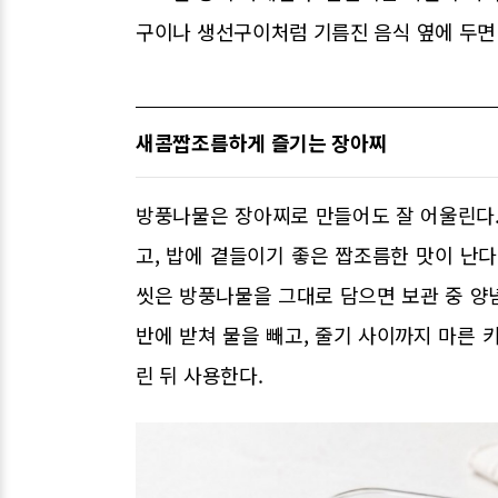
구이나 생선구이처럼 기름진 음식 옆에 두면
새콤짭조름하게 즐기는 장아찌
방풍나물은 장아찌로 만들어도 잘 어울린다.
고, 밥에 곁들이기 좋은 짭조름한 맛이 난다
씻은 방풍나물을 그대로 담으면 보관 중 양념
반에 받쳐 물을 빼고, 줄기 사이까지 마른 
린 뒤 사용한다.