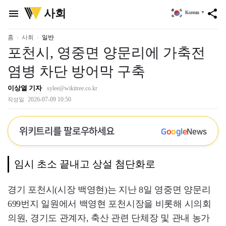
위
사회
menu
share
Korean
▼
키
트
리
홈
사회
일반
포천시, 영중면 양문리에 가축전
염병 차단 방어막 구축
이상열 기자
sylee@wikitree.co.kr
2026-07-09 10:50
작성일
위키트리를 팔로우하세요
G
o
o
g
l
e
News
임시 초소 끝내고 상설 첨단화로
경기 포천시(시장 백영현)는 지난 8일 영중면 양문리
699번지 일원에서 백영현 포천시장을 비롯해 시의회
의원, 경기도 관계자, 축산 관련 단체장 및 관내 농가