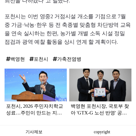
최선을 다하겠다"고 말했다.
포천시는 이번 영중2 거점시설 개소를 기점으로 7월
중 가금·낙농·한우 등 전 축종별 맞춤형 차단방역 교육
을 연속 실시하는 한편, 농가별 개별 소독 시설 정밀
점검과 광역 예찰 활동을 상시 연계 할 계획이다.
백영현
포천시
가축전염병
탑
라
인
포천시, 2026 주민자치학교
백영현 포천시장, 국토부 찾
성료…주민이 만드는 지역
아 'GTX-G 노선 반영' 공식
의제 발굴
건의
기사제보
copyright