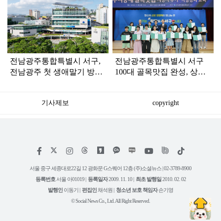
탑
라
인
전남광주통합특별시 서구,
전남광주통합특별시 서구
전남광주 첫 생애말기 방문
100대 골목맛집 완성, 상권
간호 시행…재가 돌봄 강화
부활 신호탄 쏘다
기사제보
copyright
저
페
인
위
틱
작
이
스
키
톡
권
스
타
트
서울 중구 세종대로22길 12 광화문 G스퀘어 12층 (주)소셜뉴스 | 02-3789-8900
정
북
그
리
보
등록번호
서울 아01019 |
등록일자
2009. 11. 10 |
최초 발행일
2010. 02. 02
램
유
튜
발행인
이동기 |
편집인
채석원 |
청소년 보호 책임자
손기영
브
© Social News Co., Ltd. All Right Reserved.