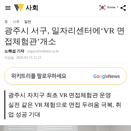
위
사회
menu
share
Korean
▼
키
트
리
홈
사회
일반
광주시 서구, 일자리센터에‘VR 면
접체험관’개소
노해섭 기자
nogary@wikitree.co.kr
2020-03-15 11:23
작성일
위키트리를 팔로우하세요
G
o
o
g
l
e
News
광주시 자치구 최초 VR 면접체험관 운영
실전 같은 VR 체험으로 면접 두려움 극복, 취
업 성공 기대