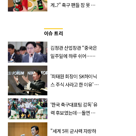
게..?” 축구 팬들 잠 못 들
게 할 테라의 역대급 이벤
트
이슈 트리
김정관 산업장관 “중국은
일주일에 하루 쉬어…주
52시간 손 봐야 한다”
'최태원 회장이 SK하이닉
스 주식 사라고 한 이유' 글
급속 확산
‘한국 축구대표팀 감독’ 유
력 후보였는데…돌연 코
트디부아르 지휘봉 잡은
‘거장’
"세계 5위 군사력 자랑하