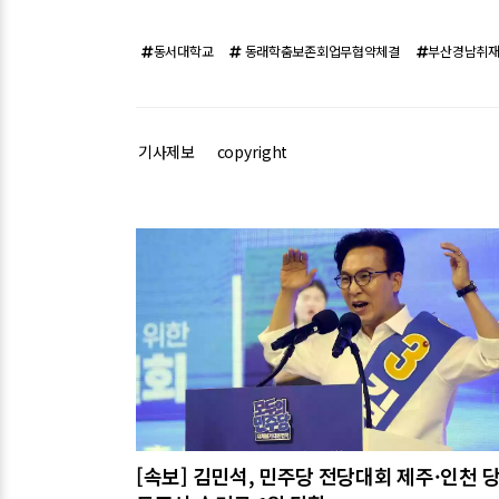
동서대학교
동래학춤보존회업무협약체결
부산경남취
기사제보
copyright
관련기사
[속보] 김민석, 민주당 전당대회 제주·인천 