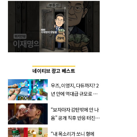
네이티브 광고 베스트
우즈, 이영지, 다듀까지? 2
년 만에 역대급 규모로 돌
아온 ‘이슬라이브 페스티
“보자마자 감탄밖에 안 나
벌’
옴” 공개 직후 반응 터진
진로 뷔 캠페인 영상
“내 목소리가 쏘니 형에