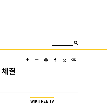
검색
add
remove
link
print
 체결
WIKITREE TV