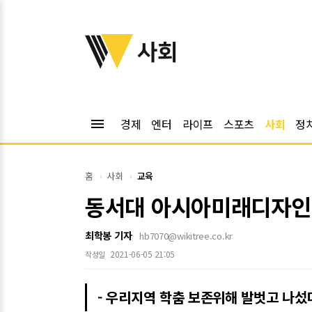
위키트리
사회
menu
경제
엔터
라이프
스포츠
사회
정
홈
사회
교육
동서대 아시아미래디자인
최학봉 기자
hb7070@wikitree.co.kr
2021-06-05 21:05
작성일
- 우리지역 학춤 보존위해 발벗고 나섰