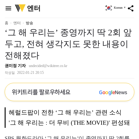
위
엔터
menu
share
Korean
▼
키
트
리
홈
엔터
방송
‘그 해 우리는’ 종영까지 딱 2회 앞
두고, 전혀 생각지도 못한 내용이
전해졌다
권미정 기자
undecided@wikitree.co.kr
2022-01-21 20:15
작성일
위키트리를 팔로우하세요
G
o
o
g
l
e
News
헤럴드팝이 전한 ‘그 해 우리는’ 관련 소식
'그 해 우리는 : 더 무비 (THE MOVIE)' 편성돼
SBS 월화드라마 ‘그 해 우리는’이 종영까지 딱 2회를