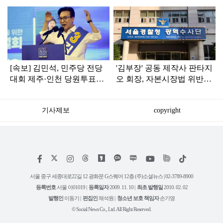
탑
라
인
[속보] 김민석, 민주당 전당
'김부장' 공동 제작사 판타지
대회 제주·인천 당원투표서
오 회장, 자본시장법 위반
승리로 1위 탈환
혐의로 피소됐다
기사제보
copyright
저
페
인
위
틱
작
이
스
키
톡
권
스
타
트
서울 중구 세종대로22길 12 광화문 G스퀘어 12층 (주)소셜뉴스 | 02-3789-8900
정
북
그
리
보
등록번호
서울 아01019 |
등록일자
2009. 11. 10 |
최초 발행일
2010. 02. 02
램
유
튜
발행인
이동기 |
편집인
채석원 |
청소년 보호 책임자
손기영
브
© Social News Co., Ltd. All Right Reserved.