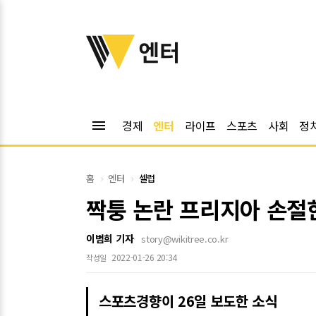
위키트리
엔터
menu
경제
엔터
라이프
스포츠
사회
정
홈
엔터
셀럽
짝퉁 논란 프리지아 손절한
이범희 기자
story@wikitree.co.kr
2022-01-26 20:34
작성일
스포츠경향이 26일 보도한 소식