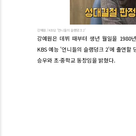
강예원 / KBS2 '언니들의 슬램덩크 2'
강예원은 데뷔 때부터 생년 월일을 1980년 
KBS 예능 '언니들의 슬램덩크 2'에 출연할
승우와 초·중학교 동창임을 밝혔다.