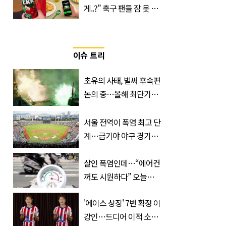
게..?” 축구 팬들 잠 못 들
게 할 테라의 역대급 이벤
트
이슈 트리
초유의 사태, 벌써 후속편
논의 중…올해 최단기간
400만 돌파 성공한 ‘영화’
정체
서울 전역이 폭염 최고 단
계…급기야 야구 경기까
지 취소
살인 폭염인데…“에어컨
꺼도 시원하다” 오늘
26∼28도에 머문 ‘이곳’
'에이스 상징' 7번 확정 이
강인…드디어 이적 소감