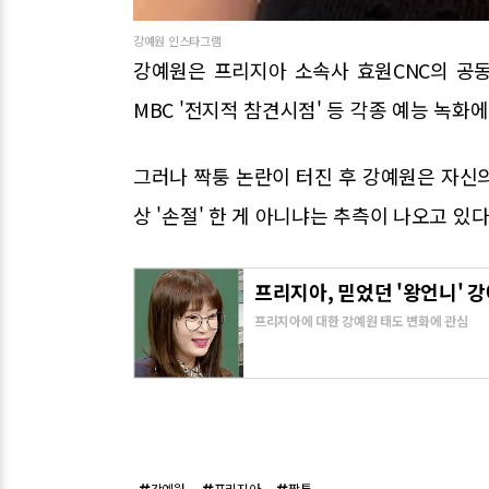
강예원 인스타그램
강예원은 프리지아 소속사 효원CNC의 공동대
MBC '전지적 참견시점' 등 각종 예능 녹화
그러나 짝퉁 논란이 터진 후 강예원은 자신의
상 '손절' 한 게 아니냐는 추측이 나오고 있다
프리지아, 믿었던 '왕언니' 
프리지아에 대한 강예원 태도 변화에 관심
강예원
프리지아
짝퉁