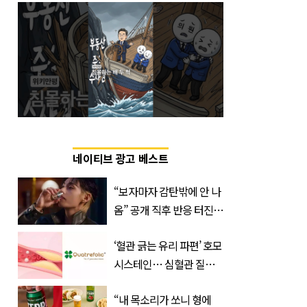
네이티브 광고 베스트
“보자마자 감탄밖에 안 나
옴” 공개 직후 반응 터진
진로 뷔 캠페인 영상
‘혈관 긁는 유리 파편’ 호모
시스테인… 심혈관 질환
으로 사망 위험 부른다
“내 목소리가 쏘니 형에