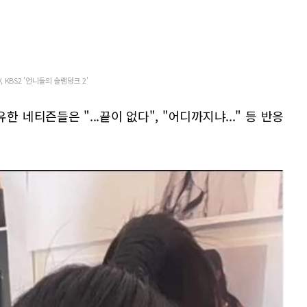
, KBS2 '언니들의 슬램덩크 2'
한 네티즌들은 "...끝이 없다", "어디까지냐..." 등 반응