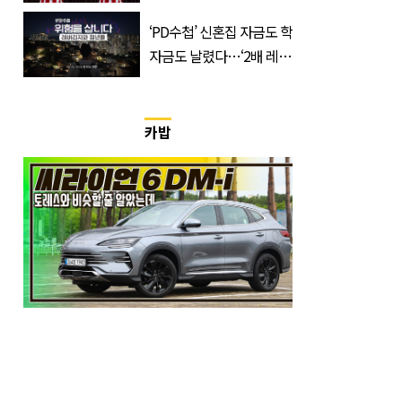
입 열었다
‘PD수첩’ 신혼집 자금도 학
자금도 날렸다…‘2배 레버
리지’의 덫
카밥