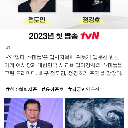
tvN
tvN ‘일타 스캔들’은 입시지옥에 뒤늦게 입문한 반찬
가게 여사장과 대한민국 사교육 일타강사의 스캔들을
그린 드라마다. 배우 전도연, 정경호가 주연을 맡았다.
한소희박서준
윤아준호
남궁민안은진
탑
라
인