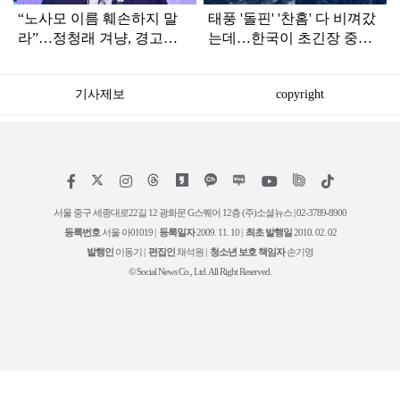
“노사모 이름 훼손하지 말
태풍 '돌핀' '찬홈' 다 비껴갔
라”…정청래 겨냥, 경고장
는데…한국이 초긴장 중인
세게 날린 인물 정체
이유
기사제보
copyright
저
페
인
위
틱
작
이
스
키
톡
권
스
타
트
서울 중구 세종대로22길 12 광화문 G스퀘어 12층 (주)소셜뉴스 | 02-3789-8900
정
북
그
리
보
등록번호
서울 아01019 |
등록일자
2009. 11. 10 |
최초 발행일
2010. 02. 02
램
유
튜
발행인
이동기 |
편집인
채석원 |
청소년 보호 책임자
손기영
브
© Social News Co., Ltd. All Right Reserved.