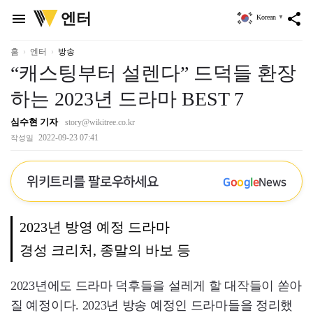
위
엔터
menu
share
Korean
▼
키
트
리
홈
엔터
방송
“캐스팅부터 설렌다” 드덕들 환장
하는 2023년 드라마 BEST 7
심수현 기자
story@wikitree.co.kr
2022-09-23 07:41
작성일
위키트리를 팔로우하세요
G
o
o
g
l
e
News
2023년 방영 예정 드라마
경성 크리처, 종말의 바보 등
2023년에도 드라마 덕후들을 설레게 할 대작들이 쏟아
질 예정이다. 2023년 방송 예정인 드라마들을 정리했