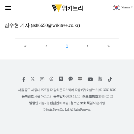
위
키
menu
Korean
▼
트
리
심수현
기자
(ssh6650@wikitree.co.kr)
«
‹
1
›
»
저
페
인
위
틱
작
이
스
키
톡
권
스
타
트
서울 중구 세종대로22길 12 광화문 G스퀘어 12층 (주)소셜뉴스 | 02-3789-8900
정
북
그
리
보
등록번호
서울 아01019 |
등록일자
2009. 11. 10 |
최초 발행일
2010. 02. 02
램
유
튜
발행인
이동기 |
편집인
채석원 |
청소년 보호 책임자
손기영
브
© Social News Co., Ltd. All Right Reserved.