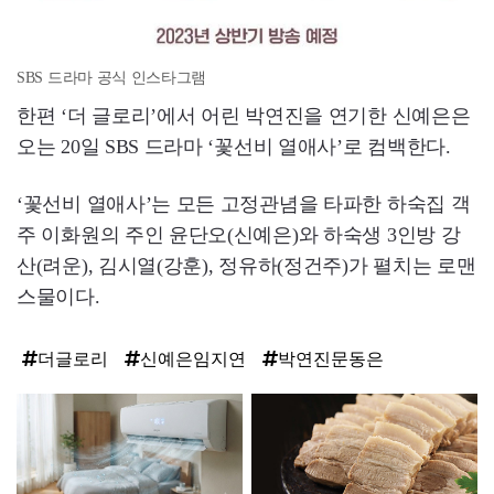
SBS 드라마 공식 인스타그램
한편 ‘더 글로리’에서 어린 박연진을 연기한 신예은은
오는 20일 SBS 드라마 ‘꽃선비 열애사’로 컴백한다.
‘꽃선비 열애사’는 모든 고정관념을 타파한 하숙집 객
주 이화원의 주인 윤단오(신예은)와 하숙생 3인방 강
산(려운), 김시열(강훈), 정유하(정건주)가 펼치는 로맨
스물이다.
더글로리
신예은임지연
박연진문동은
탑
라
인