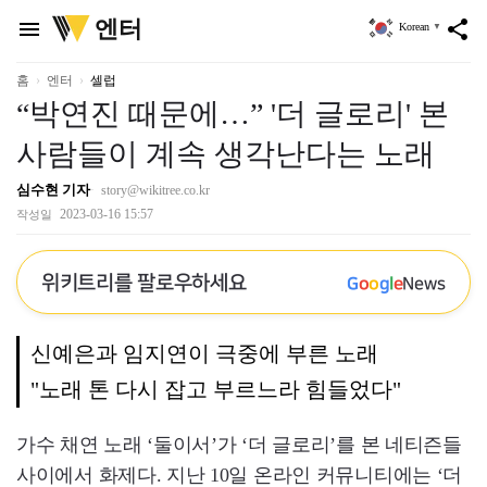
위
엔터
menu
share
Korean
▼
키
트
리
홈
엔터
셀럽
“박연진 때문에…” '더 글로리' 본
사람들이 계속 생각난다는 노래
심수현 기자
story@wikitree.co.kr
2023-03-16 15:57
작성일
위키트리를 팔로우하세요
G
o
o
g
l
e
News
신예은과 임지연이 극중에 부른 노래
"노래 톤 다시 잡고 부르느라 힘들었다"
가수 채연 노래 ‘둘이서’가 ‘더 글로리’를 본 네티즌들
사이에서 화제다. 지난 10일 온라인 커뮤니티에는 ‘더