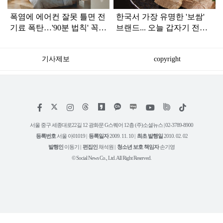
폭염에 에어컨 잘못 틀면 전
한국서 가장 유명한 '보쌈'
기료 폭탄…'90분 법칙' 꼭
브랜드... 오늘 갑자기 전해
확인하세요
진 안 좋은 소식
기사제보
copyright
저
페
인
위
틱
작
이
스
키
톡
권
스
타
트
서울 중구 세종대로22길 12 광화문 G스퀘어 12층 (주)소셜뉴스 | 02-3789-8900
정
북
그
리
보
등록번호
서울 아01019 |
등록일자
2009. 11. 10 |
최초 발행일
2010. 02. 02
램
유
튜
발행인
이동기 |
편집인
채석원 |
청소년 보호 책임자
손기영
브
© Social News Co., Ltd. All Right Reserved.