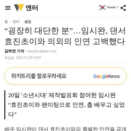
위
엔터
menu
share
Korean
▼
키
트
리
홈
엔터
셀럽
“굉장히 대단한 분”…임시완, 댄서
효진초이와 의외의 인연 고백했다
김하연 기자
story@wikitree.co.kr
2023-11-20 14:07
작성일
위키트리를 팔로우하세요
G
o
o
g
l
e
News
20일 '소년시대' 제작발표회 참여한 임시완
“효진초이와 팬미팅으로 인연, 춤 배우고 싶었
다”
배우 임시완이 댄서 효진초이와의 특별한 인연을 공개