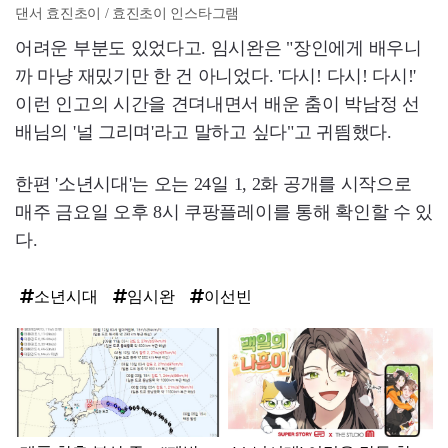
댄서 효진초이 / 효진초이 인스타그램
어려운 부분도 있었다고. 임시완은 "장인에게 배우니
까 마냥 재밌기만 한 건 아니었다. '다시! 다시! 다시!'
이런 인고의 시간을 견뎌내면서 배운 춤이 박남정 선
배님의 '널 그리며'라고 말하고 싶다"고 귀띔했다.
한편 '소년시대'는 오는 24일 1, 2화 공개를 시작으로
매주 금요일 오후 8시 쿠팡플레이를 통해 확인할 수 있
다.
소년시대
임시완
이선빈
탑
라
인