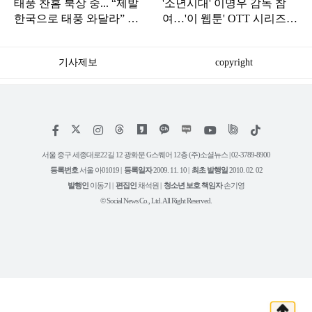
태풍 찬홈 북상 중... “제발
'소년시대' 이명우 감독 참
한국으로 태풍 와달라” 말
여…'이 웹툰' OTT 시리즈
나오는 이유
만든다
기사제보
copyright
저
페
인
위
틱
작
이
스
키
톡
권
스
타
트
서울 중구 세종대로22길 12 광화문 G스퀘어 12층 (주)소셜뉴스 | 02-3789-8900
정
북
그
리
보
등록번호
서울 아01019 |
등록일자
2009. 11. 10 |
최초 발행일
2010. 02. 02
램
유
튜
발행인
이동기 |
편집인
채석원 |
청소년 보호 책임자
손기영
브
© Social News Co., Ltd. All Right Reserved.