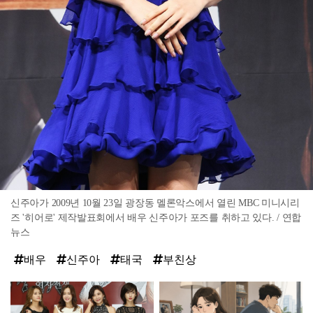
신주아가 2009년 10월 23일 광장동 멜론악스에서 열린 MBC 미니시리
즈 '히어로' 제작발표회에서 배우 신주아가 포즈를 취하고 있다. / 연합
뉴스
배우
신주아
태국
부친상
탑
라