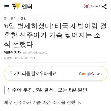
위
엔터
menu
share
Korean
▼
키
트
리
홈
엔터
셀럽
'6일 별세하셨다' 태국 재벌이랑 결
혼한 신주아가 가슴 찢어지는 소
식 전했다
이근수 기자
story@wikitree.co.kr
2023-12-06 15:13
작성일
위키트리를 팔로우하세요
G
o
o
g
l
e
News
신주아 부친, 6일 별세...오는 8일 발인
배우 신주아가 가슴 아픈 소식을 전했다.