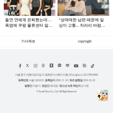
인
돌연 연예계 은퇴했는데…
“성매매한 남편 때문에 일
폭염에 쿠팡 물류센터 알바
상이 고통... 차라리 바람피
중이라는 배우 정체
웠으면 하는 생각까지 든
다”
기사제보
copyright
저
페
인
위
틱
작
이
스
키
톡
권
스
타
트
서울 중구 세종대로22길 12 광화문 G스퀘어 12층 (주)소셜뉴스 | 02-3789-8900
정
북
그
리
보
등록번호
서울 아01019 |
등록일자
2009. 11. 10 |
최초 발행일
2010. 02. 02
램
유
튜
발행인
이동기 |
편집인
채석원 |
청소년 보호 책임자
손기영
브
© Social News Co., Ltd. All Right Reserved.