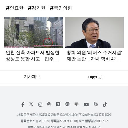
인요한
김기현
국민의힘
탑
라
인
인천 신축 아파트서 발생한
황희 의원 '폐버스 주거시설'
상상도 못한 사고... 입주민
제안 논란... 자녀 학비 4200
아닌 사람들마저 '충격'
만원 논쟁으로 확산
기사제보
copyright
저
페
인
위
틱
작
이
스
키
톡
권
스
타
트
서울 중구 세종대로22길 12 광화문 G스퀘어 12층 (주)소셜뉴스 | 02-3789-8900
정
북
그
리
보
등록번호
서울 아01019 |
등록일자
2009. 11. 10 |
최초 발행일
2010. 02. 02
램
유
튜
발행인
이동기 |
편집인
채석원 |
청소년 보호 책임자
손기영