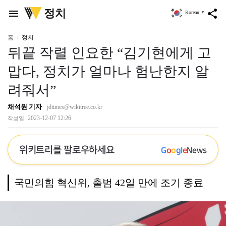
위
정치
menu
share
Korean
▼
키
트
리
홈
정치
뒤끝 작렬 인요한 “김기현에게 고
맙다, 정치가 얼마나 험난한지 알
려줘서”
채석원 기자
jdtimes@wikitree.co.kr
2023-12-07 12:26
작성일
위키트리를 팔로우하세요
G
o
o
g
l
e
News
국민의힘 혁신위, 출범 42일 만에 조기 종료