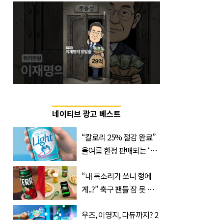
네이티브 광고 베스트
“칼로리 25% 절감 완료”
올여름 한정 판매되는 ‘최
저 칼로리 소주’ 나왔다
“내 목소리가 쏘니 형에
게..?” 축구 팬들 잠 못 들
게 할 테라의 역대급 이벤
우즈, 이영지, 다듀까지? 2
트