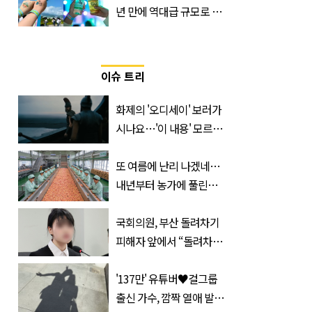
년 만에 역대급 규모로 돌
아온 ‘이슬라이브 페스티
벌’
이슈 트리
화제의 '오디세이' 보러가
시나요…'이 내용' 모르고
가면 절반만 보입니다
또 여름에 난리 나겠네…
내년부터 농가에 풀린다는
'신품종' 한국 과일
국회의원, 부산 돌려차기
피해자 앞에서 “돌려차기
한 번 하죠?”
'137만' 유튜버♥걸그룹
출신 가수, 깜짝 열애 발