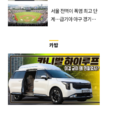
표…공개된 투샷 '눈길'
(+사진)
서울 전역이 폭염 최고 단
계…급기야 야구 경기까
지 취소
카밥