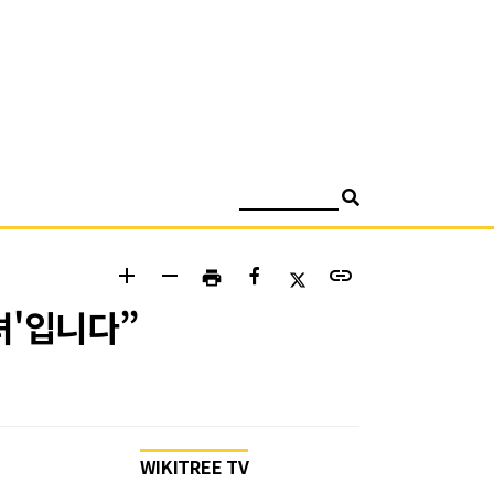
검색
add
remove
link
print
녀'입니다”
WIKITREE TV