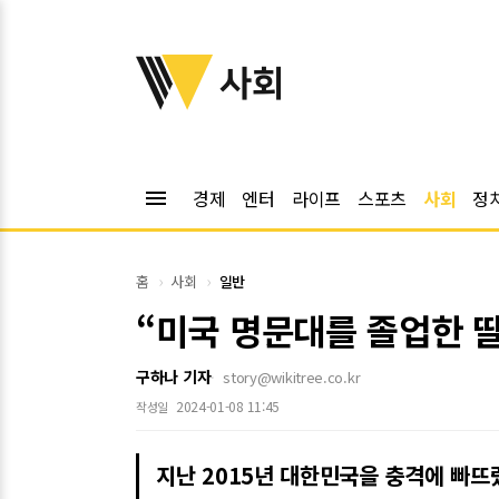
위키트리
사회
menu
경제
엔터
라이프
스포츠
사회
정
홈
사회
일반
“미국 명문대를 졸업한 딸
구하나 기자
story@wikitree.co.kr
2024-01-08 11:45
작성일
지난 2015년 대한민국을 충격에 빠뜨