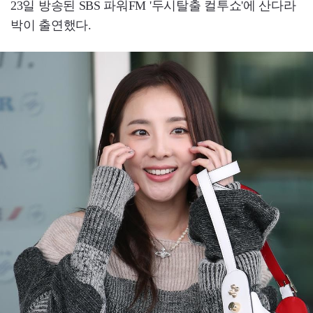
23일 방송된 SBS 파워FM '두시탈출 컬투쇼'에 산다라
박이 출연했다.