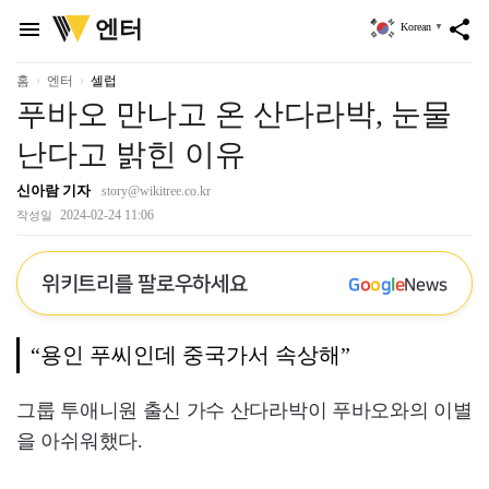
위
엔터
menu
share
Korean
▼
키
트
리
홈
엔터
셀럽
푸바오 만나고 온 산다라박, 눈물
난다고 밝힌 이유
신아람 기자
story@wikitree.co.kr
2024-02-24 11:06
작성일
위키트리를 팔로우하세요
G
o
o
g
l
e
News
“용인 푸씨인데 중국가서 속상해”
그룹 투애니원 출신 가수 산다라박이 푸바오와의 이별
을 아쉬워했다.