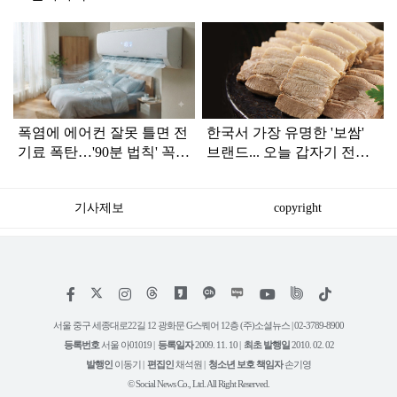
탑
라
인
폭염에 에어컨 잘못 틀면 전
한국서 가장 유명한 '보쌈'
기료 폭탄…'90분 법칙' 꼭
브랜드... 오늘 갑자기 전해
확인하세요
진 안 좋은 소식
기사제보
copyright
저
페
인
위
틱
작
이
스
키
톡
권
스
타
트
서울 중구 세종대로22길 12 광화문 G스퀘어 12층 (주)소셜뉴스 | 02-3789-8900
정
북
그
리
보
등록번호
서울 아01019 |
등록일자
2009. 11. 10 |
최초 발행일
2010. 02. 02
램
유
튜
발행인
이동기 |
편집인
채석원 |
청소년 보호 책임자
손기영
브
© Social News Co., Ltd. All Right Reserved.