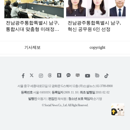
인
전남광주통합특별시 남구,
전남광주통합특별시 남구,
통합시대 맞춤형 미래정책
혁신 공무원 6인 선정
발굴…2027 청사진 마련
기사제보
copyright
저
페
인
위
틱
작
이
스
키
톡
권
스
타
트
서울 중구 세종대로22길 12 광화문 G스퀘어 12층 (주)소셜뉴스 | 02-3789-8900
정
북
그
리
보
등록번호
서울 아01019 |
등록일자
2009. 11. 10 |
최초 발행일
2010. 02. 02
램
유
튜
발행인
이동기 |
편집인
채석원 |
청소년 보호 책임자
손기영
브
© Social News Co., Ltd. All Right Reserved.