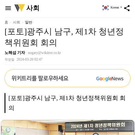
위
사회
menu
share
Korean
▼
키
트
리
홈
사회
일반
[포토]광주시 남구, 제1차 청년정
책위원회 회의
노해섭 기자
nogary@wikitree.co.kr
2024-03-26 02:47
작성일
위키트리를 팔로우하세요
G
o
o
g
l
e
News
[포토]광주시 남구, 제1차 청년정책위원회 회
의