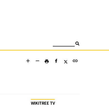
검색
add
remove
link
print
WIKITREE TV