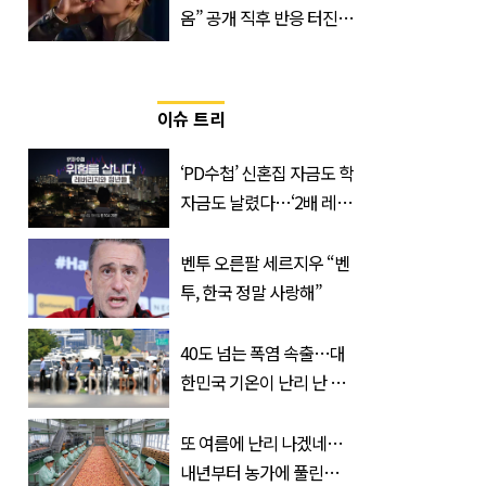
옴” 공개 직후 반응 터진
진로 뷔 캠페인 영상
이슈 트리
‘PD수첩’ 신혼집 자금도 학
자금도 날렸다…‘2배 레버
리지’의 덫
벤투 오른팔 세르지우 “벤
투, 한국 정말 사랑해”
40도 넘는 폭염 속출…대
한민국 기온이 난리 난 이
유, 사진 1장으로 설명 가
능
또 여름에 난리 나겠네…
내년부터 농가에 풀린다는