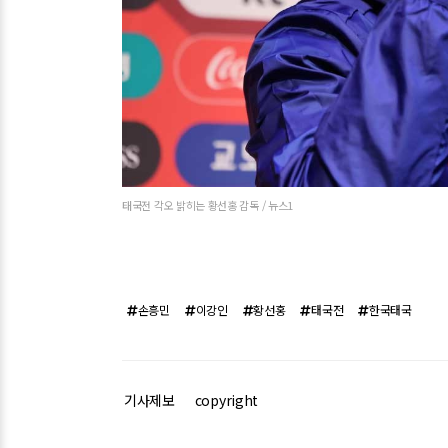
태국전 각오 밝히는 황선홍 감독 / 뉴스1
손흥민
이강인
황선홍
태국전
한국태국
기사제보
copyright