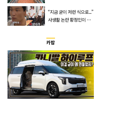
'신품종' 한국 과일
“지금 굳이 저런 식으로...”
사생활 논란 황정민이 곧
출연할 예능 예고편 논란
카밥