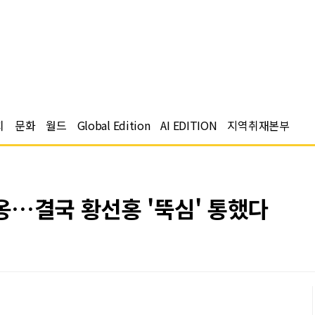
치
문화
월드
Global Edition
AI EDITION
지역취재본부
옹…결국 황선홍 '뚝심' 통했다