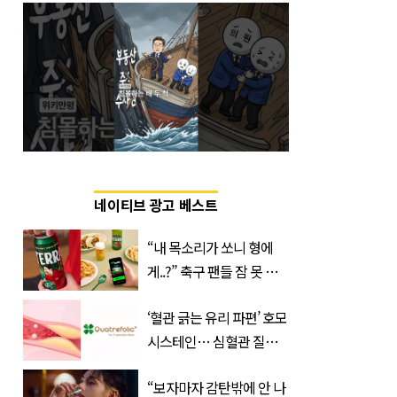
네이티브 광고 베스트
“내 목소리가 쏘니 형에
게..?” 축구 팬들 잠 못 들
게 할 테라의 역대급 이벤
‘혈관 긁는 유리 파편’ 호모
트
시스테인… 심혈관 질환
으로 사망 위험 부른다
“보자마자 감탄밖에 안 나