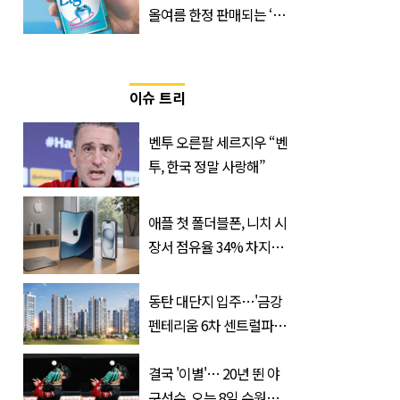
올여름 한정 판매되는 ‘최
저 칼로리 소주’ 나왔다
이슈 트리
벤투 오른팔 세르지우 “벤
투, 한국 정말 사랑해”
애플 첫 폴더블폰, 니치 시
장서 점유율 34% 차지할
듯
동탄 대단지 입주…'금강
펜테리움 6차 센트럴파크'
무순위 청약 시작, 분양가
는?
결국 '이별'… 20년 뛴 야
구선수, 오는 8일 수원서