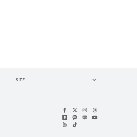
keyboard_arrow_down
SITE
위키트리 페이스북
위키트리 인스타그램
위키트리 유튜브
위키트리 틱톡