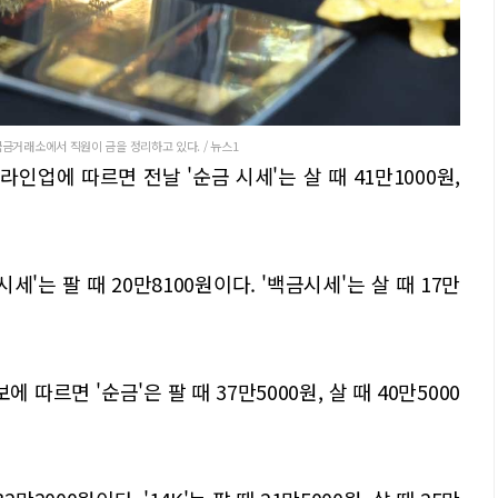
금거래소에서 직원이 금을 정리하고 있다. / 뉴스1
 라인업에 따르면 전날 '순금 시세'는 살 때 41만1000원,
 금시세'는 팔 때 20만8100원이다. '백금시세'는 살 때 17만
따르면 '순금'은 팔 때 37만5000원, 살 때 40만5000