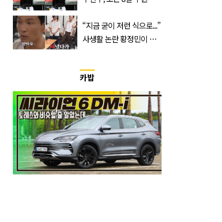
마지막 선언
“지금 굳이 저런 식으로...”
사생활 논란 황정민이 곧
출연할 예능 예고편 논란
카밥