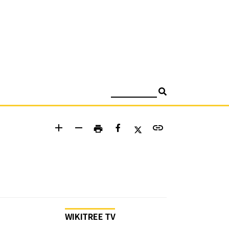
검색
add
remove
link
print
WIKITREE TV