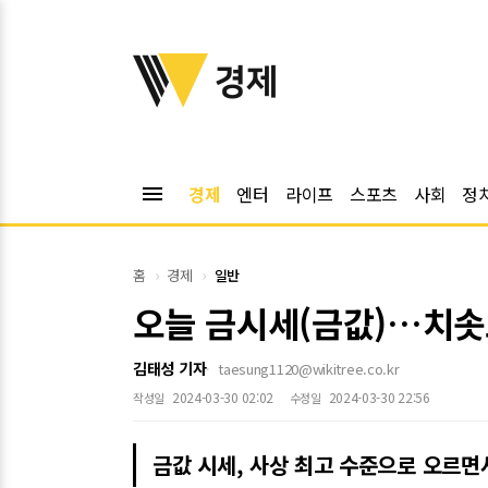
위키트리
경제
menu
경제
엔터
라이프
스포츠
사회
정
홈
경제
일반
오늘 금시세(금값)…치솟고
김태성 기자
taesung1120@wikitree.co.kr
2024-03-30 02:02
2024-03-30 22:56
작성일
수정일
금값 시세, 사상 최고 수준으로 오르면