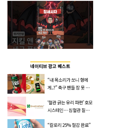
네이티브 광고 베스트
“내 목소리가 쏘니 형에
게..?” 축구 팬들 잠 못 들
게 할 테라의 역대급 이벤
‘혈관 긁는 유리 파편’ 호모
트
시스테인… 심혈관 질환
으로 사망 위험 부른다
“칼로리 25% 절감 완료”