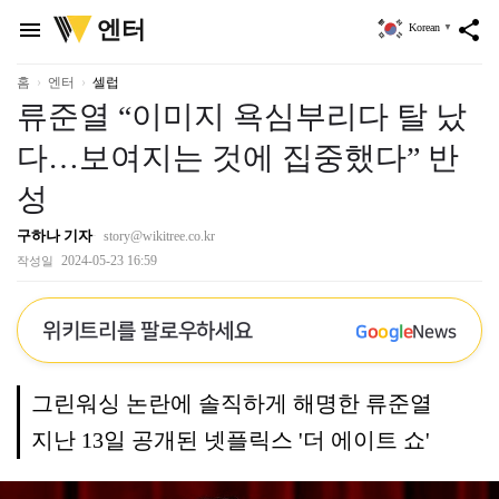
위
엔터
menu
share
Korean
▼
키
트
리
홈
엔터
셀럽
류준열 “이미지 욕심부리다 탈 났
다…보여지는 것에 집중했다” 반
성
구하나 기자
story@wikitree.co.kr
2024-05-23 16:59
작성일
위키트리를 팔로우하세요
G
o
o
g
l
e
News
그린워싱 논란에 솔직하게 해명한 류준열
지난 13일 공개된 넷플릭스 '더 에이트 쇼'