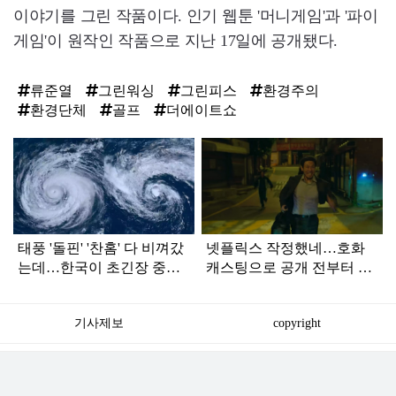
이야기를 그린 작품이다. 인기 웹툰 '머니게임'과 '파이
게임'이 원작인 작품으로 지난 17일에 공개됐다.
류준열
그린워싱
그린피스
환경주의
환경단체
골프
더에이트쇼
탑
라
인
태풍 '돌핀' '찬홈' 다 비껴갔
넷플릭스 작정했네…호화
는데…한국이 초긴장 중인
캐스팅으로 공개 전부터 난
이유
리 난 한국 드라마
기사제보
copyright