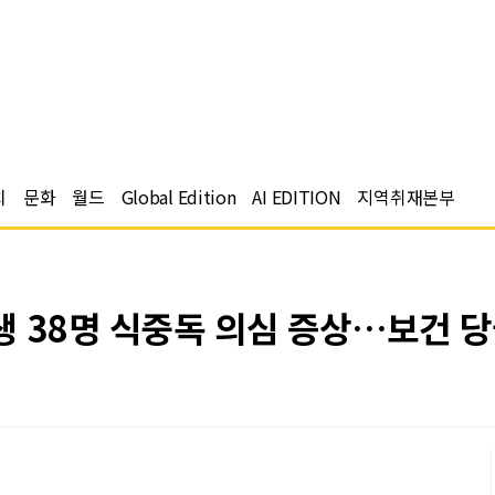
치
문화
월드
Global Edition
AI EDITION
지역취재본부
생 38명 식중독 의심 증상…보건 