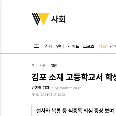
위키트리
사회
menu
경제
엔터
라이프
스포츠
사회
정
홈
사회
일반
김포 소재 고등학교서 학
손기영 기자
sky@wikitree.co.kr
2024-07-15 12:28
작성일
설사와 복통 등 식중독 의심 증상 보여