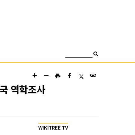
검색
add
remove
link
print
당국 역학조사
WIKITREE TV