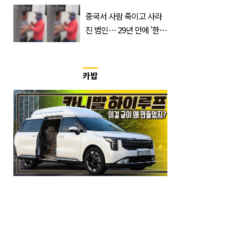
거지 이동 피서객 목격담
속출, 반응 폭발
중국서 사람 죽이고 사라
진 범인… 29년 만에 '한
국'에서 덜미 잡혔다
카밥