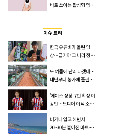
바로 쓰이는 활성형 엽
산… 차이는?
‘Quatrefolic®’ 주목
이슈 트리
한국 유튜버가 올린 영
상…급기야 그 나라 정부
가 실제로 움직였다
또 여름에 난리 나겠네…
내년부터 농가에 풀린다는
'신품종' 한국 과일
'에이스 상징' 7번 확정 이
강인…드디어 이적 소감
입 열었다
비키니 입고 해변서
20~30분 떨어진 마트·주