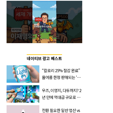
네이티브 광고 베스트
“칼로리 25% 절감 완료”
올여름 한정 판매되는 ‘최
저 칼로리 소주’ 나왔다
우즈, 이영지, 다듀까지? 2
년 만에 역대급 규모로 돌
아온 ‘이슬라이브 페스티
전환 필요한 일반 엽산 vs
벌’