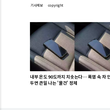
기사제보
copyright
관련기사
내부 온도 90도까지 치솟는다… 폭염 속 차 
두면 큰일 나는 '물건' 정체