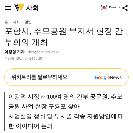
위
사회
menu
share
Korean
▼
키
트
리
홈
사회
일반
포항시, 추모공원 부지서 현장 간
부회의 개최
이창형 기자
chang@wikitree.co.kr
2024-07-24 10:28
작성일
위키트리를 팔로우하세요
G
o
o
g
l
e
News
이강덕 시장과 100여 명의 간부 공무원, 추모
공원 사업 현장 구룡포 찾아
사업설명 청취 및 부서별 각종 지원방안에 대
한 아이디어 논의