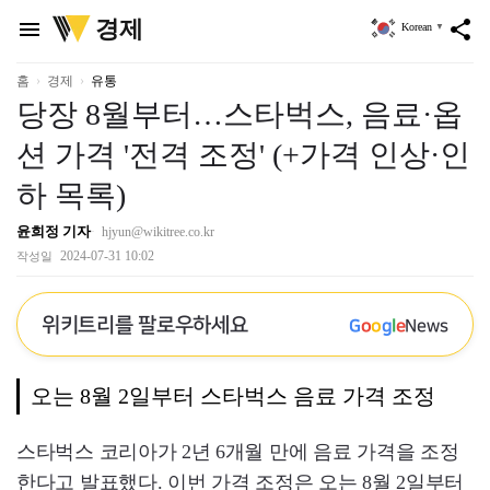
위
경제
menu
share
Korean
▼
키
트
리
홈
경제
유통
당장 8월부터…스타벅스, 음료·옵
션 가격 '전격 조정' (+가격 인상·인
하 목록)
윤희정 기자
hjyun@wikitree.co.kr
2024-07-31 10:02
작성일
위키트리를 팔로우하세요
G
o
o
g
l
e
News
오는 8월 2일부터 스타벅스 음료 가격 조정
스타벅스 코리아가 2년 6개월 만에 음료 가격을 조정
한다고 발표했다. 이번 가격 조정은 오는 8월 2일부터