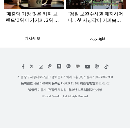
'매출액 가장 많은 커피 브
“검찰 보완수사권 폐지하더
랜드' 3위 메가커피, 2위 스
니... 첫 사냥감이 커피숍인
타벅스, 1위는...
가”
기사제보
copyright
저
페
인
위
틱
작
이
스
키
톡
권
스
타
트
서울 중구 세종대로22길 12 광화문 G스퀘어 12층 (주)소셜뉴스 | 02-3789-8900
정
북
그
리
보
등록번호
서울 아01019 |
등록일자
2009. 11. 10 |
최초 발행일
2010. 02. 02
램
유
튜
발행인
이동기 |
편집인
채석원 |
청소년 보호 책임자
손기영
브
© Social News Co., Ltd. All Right Reserved.