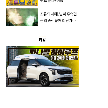
퀴즈 문제+정답
초유의 사태, 벌써 후속편
논의 중…올해 최단기간
400만 돌파 성공한 ‘영화’
정체
카밥