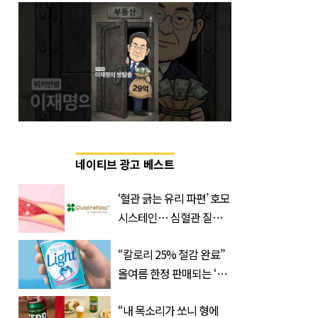
네이티브 광고 베스트
‘혈관 긁는 유리 파편’ 호모
시스테인… 심혈관 질환
으로 사망 위험 부른다
“칼로리 25% 절감 완료”
올여름 한정 판매되는 ‘최
저 칼로리 소주’ 나왔다
“내 목소리가 쏘니 형에