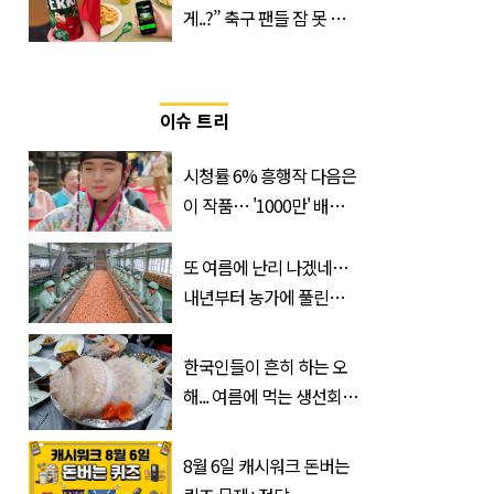
게..?” 축구 팬들 잠 못 들
게 할 테라의 역대급 이벤
트
이슈 트리
시청률 6% 흥행작 다음은
이 작품… '1000만' 배우
출연 한국 드라마
또 여름에 난리 나겠네…
내년부터 농가에 풀린다는
'신품종' 한국 과일
한국인들이 흔히 하는 오
해... 여름에 먹는 생선회가
위험한 '진짜 이유'
8월 6일 캐시워크 돈버는