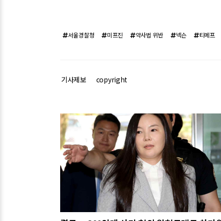
서울경찰청
미프진
약사법 위반
넥슨
티메프
기사제보
copyright
관련기사