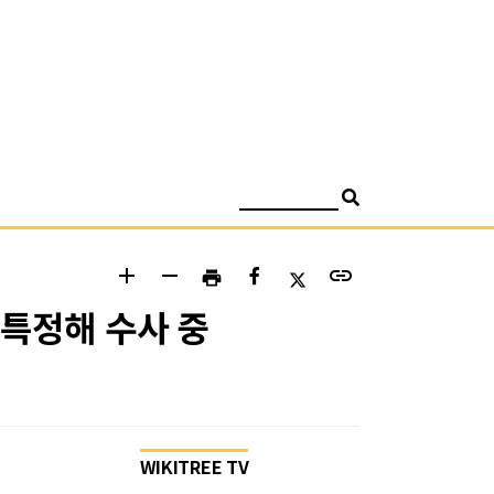
검색
add
remove
link
print
 특정해 수사 중
WIKITREE TV