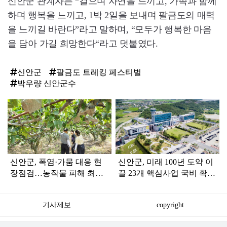
신안군 관계자는 “걸으며 자연을 느끼고, 가족과 함께
하며 행복을 느끼고, 1박 2일을 보내며 팔금도의 매력
을 느끼길 바란다”라고 말하며, “모두가 행복한 마음
을 담아 가길 희망한다“라고 덧붙였다.
신안군
팔금도 트레킹 페스티벌
박우량 신안군수
탑
라
인
신안군, 폭염·가뭄 대응 현
신안군, 미래 100년 도약 이
장점검…농작물 피해 최소
끌 23개 핵심사업 국비 확보
화 총력
‘사활’
기사제보
copyright