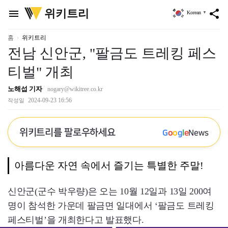
위
위키트리
menu
share
Korean
▼
키
트
리
홈
위키트리
전남 신안군, "팔금도 트레킹 페스
티벌" 개최
노해섭 기자
nogary@wikitree.co.kr
2024-09-23 16:56
작성일
위키트리를 팔로우하세요
G
o
o
g
l
e
News
아름다운 자연 속에서 즐기는 특별한 주말!
신안군(군수 박우량)은 오는 10월 12일과 13일 200여
명이 참석한 가운데 팔금면 일대에서 ‘팔금도 트레킹
페스티벌’을 개최한다고 발표했다.