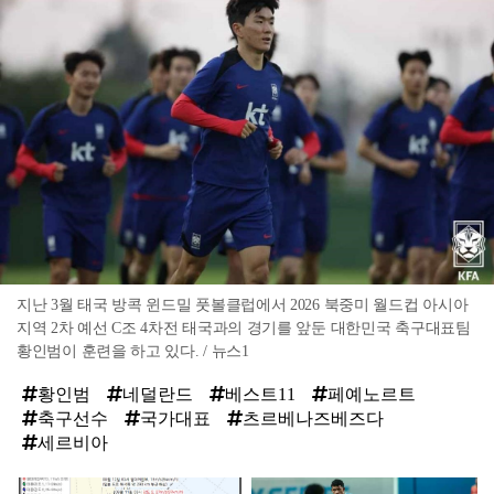
지난 3월 태국 방콕 윈드밀 풋볼클럽에서 2026 북중미 월드컵 아시아
지역 2차 예선 C조 4차전 태국과의 경기를 앞둔 대한민국 축구대표팀
황인범이 훈련을 하고 있다. / 뉴스1
황인범
네덜란드
베스트11
페예노르트
축구선수
국가대표
츠르베나즈베즈다
세르비아
탑