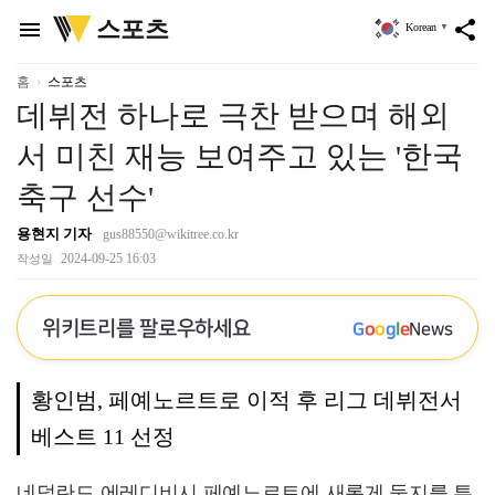
위
스포츠
menu
share
Korean
▼
키
트
리
홈
스포츠
데뷔전 하나로 극찬 받으며 해외
서 미친 재능 보여주고 있는 '한국
축구 선수'
용현지 기자
gus88550@wikitree.co.kr
2024-09-25 16:03
작성일
위키트리를 팔로우하세요
G
o
o
g
l
e
News
황인범, 페예노르트로 이적 후 리그 데뷔전서
베스트 11 선정
네덜란드 에레디비시 페예노르트에 새롭게 둥지를 튼