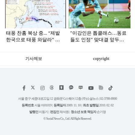
라
인
태풍 찬홈 북상 중... “제발
"이강인은 톱클래스…동료
한국으로 태풍 와달라” 말
들도 인정" 맞대결 앞두고
나오는 이유
극찬 날린 '맨시티 축구 선
수'
기사제보
copyright
저
페
인
위
틱
작
이
스
키
톡
권
스
타
트
서울 중구 세종대로22길 12 광화문 G스퀘어 12층 (주)소셜뉴스 | 02-3789-8900
정
북
그
리
보
등록번호
서울 아01019 |
등록일자
2009. 11. 10 |
최초 발행일
2010. 02. 02
램
유
튜
발행인
이동기 |
편집인
채석원 |
청소년 보호 책임자
손기영
브
© Social News Co., Ltd. All Right Reserved.