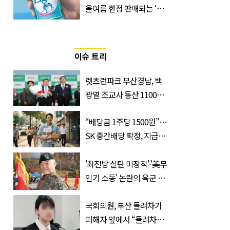
올여름 한정 판매되는 ‘최
저 칼로리 소주’ 나왔다
이슈 트리
렛츠런파크 부산경남, 백
광열 조교사 통산 1100
승…부경 역사 새로 썼다
“배당금 1주당 1500원”…
SK 중간배당 확정, 지급일
과 대상은?
'최전방 실탄 미장착'·'美무
인기 소동' 논란의 육군 1
군단장, 결국 이렇게 됐다
국회의원, 부산 돌려차기
피해자 앞에서 “돌려차기