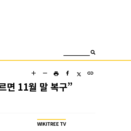
검색
add
remove
link
print
르면 11월 말 복구”
WIKITREE TV