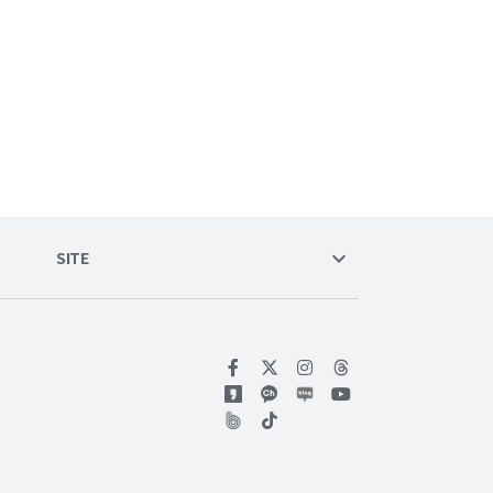
keyboard_arrow_down
SITE
위키트리 페이스북
위키트리 인스타그램
위키트리 유튜브
위키트리 틱톡