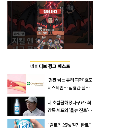
네이티브 광고 베스트
‘혈관 긁는 유리 파편’ 호모
시스테인… 심혈관 질환
으로 사망 위험 부른다
더 초깔끔해졌다구요? 최
강록 셰프와 ‘올뉴 진로’의
만남
“칼로리 25% 절감 완료”