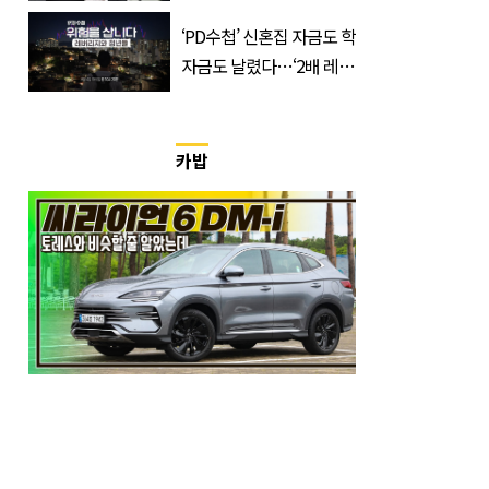
한 번 하죠?”
‘PD수첩’ 신혼집 자금도 학
자금도 날렸다…‘2배 레버
리지’의 덫
카밥