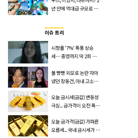
우즈, 이영지, 다듀까지? 2
년 만에 역대급 규모로 돌
아온 ‘이슬라이브 페스티
벌’
이슈 트리
시청률 '7%' 폭풍 상승
세… 종영까지 딱 2회 남
기고 OTT 1위 휩쓴 한국
드라마
볼 빵빵 외모로 논란 자아
냈던 장동건, 아내 고소영
유튜브 출연해 반전 모습
오늘 금시세(금값) 변동성
공개
극심... 금가격이 오전 폭락
했다가 오후 다시 상승한
오늘 금가격(금값) 가파른
이유
오름세... 국내 금시세가 달