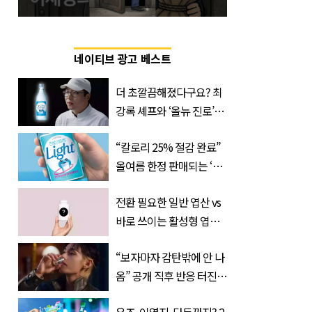
네이티브 광고 베스트
더 초깔끔해졌다구요? 최
강록 셰프와 ‘올뉴 진로’의
만남
“칼로리 25% 절감 완료”
올여름 한정 판매되는 ‘최
저 칼로리 소주’ 나왔다
전환 필요한 일반 엽산 vs
바로 쓰이는 활성형 엽
산… 차이는?
“보자마자 감탄밖에 안 나
‘Quatrefolic®’ 주목
옴” 공개 직후 반응 터진
진로 뷔 캠페인 영상