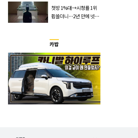
러 환율 하락에도 치솟은
첫방 1%대→시청률 1위
이유
휩쓸더니…2년 만에 넷플
릭스 출격 ‘한국 드라마’
카밥