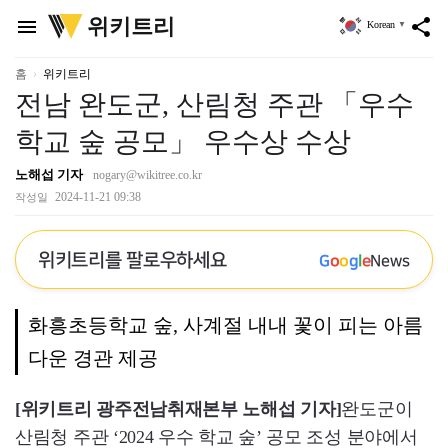
위
위키트리
menu
share
Korean
▼
키
트
리
홈
위키트리
전남 완도군, 산림청 주관 「우수
학교 숲 공모」 우수상 수상
노해섭 기자
nogary@wikitree.co.kr
2024-11-21 09:38
작성일
위키트리를 팔로우하세요
G
o
o
g
l
e
News
화흥초등학교 숲, 사계절 내내 꽃이 피는 아름
다운 경관 제공
[위키트리 광주전남취재본부 노해섭 기자]
완도군이
산림청 주관 ‘2024 우수 학교 숲’ 공모 조성 분야에서