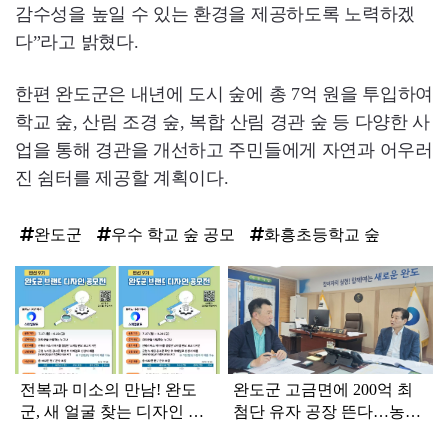
감수성을 높일 수 있는 환경을 제공하도록 노력하겠
다”라고 밝혔다.
한편 완도군은 내년에 도시 숲에 총 7억 원을 투입하여
학교 숲, 산림 조경 숲, 복합 산림 경관 숲 등 다양한 사
업을 통해 경관을 개선하고 주민들에게 자연과 어우러
진 쉼터를 제공할 계획이다.
완도군
우수 학교 숲 공모
화흥초등학교 숲
탑
라
인
전복과 미소의 만남! 완도
완도군 고금면에 200억 최
군, 새 얼굴 찾는 디자인 공
첨단 유자 공장 뜬다…농가
모전 개최
시름 끝