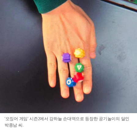
'오징어 게임' 시즌2에서 강하늘 손대역으로 등장한 공기놀이의 달인
박종남 씨.