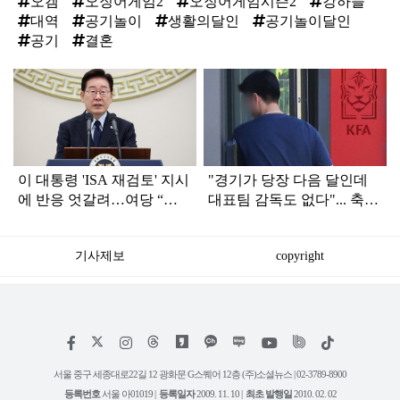
오겜
오징어게임2
오징어게임시즌2
강하늘
대역
공기놀이
생활의달인
공기놀이달인
공기
결혼
탑
라
인
이 대통령 'ISA 재검토' 지시
"경기가 당장 다음 달인데
에 반응 엇갈려…여당 “적
대표팀 감독도 없다"... 축구
극 환영” 야당 “졸속 국정”
협회 현재 상황
기사제보
copyright
저
페
인
위
틱
작
이
스
키
톡
권
스
타
트
서울 중구 세종대로22길 12 광화문 G스퀘어 12층 (주)소셜뉴스 | 02-3789-8900
정
북
그
리
보
등록번호
서울 아01019 |
등록일자
2009. 11. 10 |
최초 발행일
2010. 02. 02
램
유