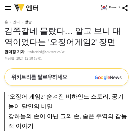
위
엔터
menu
share
Korean
▼
키
트
리
홈
엔터
방송
감쪽같네 몰랐다… 알고 보니 대
역이었다는 '오징어게임2' 장면
권미정 기자
undecided@wikitree.co.kr
2024-12-30 19:01
작성일
위키트리를 팔로우하세요
G
o
o
g
l
e
News
'오징어 게임2' 숨겨진 비하인드 스토리, 공기
놀이 달인의 비밀
강하늘의 손이 아닌 그의 손, 숨은 주역의 감동
적 이야기