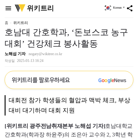
위
위키트리
menu
share
Korean
▼
키
트
리
홈
위키트리
호남대 간호학과, ‘돈보스코 농구
대회’ 건강체크 봉사활동
노해섭 기자
nogary@wikitree.co.kr
2025-01-13 16:24
작성일
위키트리를 팔로우하세요
G
o
o
g
l
e
News
대회전 참가 학생들의 혈압과 맥박 체크, 부상
대비 대기하며 대회 지원
[위키트리 광주전남취재본부 노해섭 기자]
호남대학교
간호학과(학과장 하윤주)의 조은아 교수와 2, 3학년 학