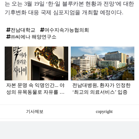
는 오는 3월 19일 ‘한⋅일 블루카본 현황과 전망’에 대한
기후변화 대응 국제 심포지엄을 개최할 예정이다.
전남대학교
여수지속가능협의회
㈜씨에나 해양연구소
탑
라
인
자본 문명 속 익명인간... 야
전남대병원, 환자가 인정한
성의 유목동물로 자유를 그
‘최고의 의료서비스’ 입증
리다
기사제보
copyright