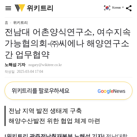
위
위키트리
menu
share
Korean
▼
키
트
리
홈
위키트리
전남대 어촌양식연구소, 여수지속
가능협의회-㈜씨에나 해양연구소
간 업무협약
노해섭 기자
nogary@wikitree.co.kr
2025-03-04 17:04
작성일
위키트리를 팔로우하세요
G
o
o
g
l
e
News
전남 지역 발전 생태계 구축
해양수산발전 위한 협업 체계 마련
[위키트리 광주전남취재본부 노해섭 기자]
전남대학