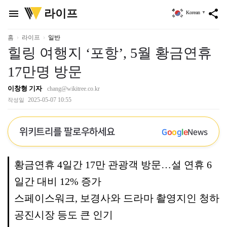
위
라이프
menu
share
Korean
▼
키
트
리
홈
라이프
일반
힐링 여행지 ‘포항’, 5월 황금연휴
17만명 방문
이창형 기자
chang@wikitree.co.kr
2025-05-07 10:55
작성일
위키트리를 팔로우하세요
G
o
o
g
l
e
News
황금연휴 4일간 17만 관광객 방문…설 연휴 6
일간 대비 12% 증가
스페이스워크, 보경사와 드라마 촬영지인 청하
공진시장 등도 큰 인기