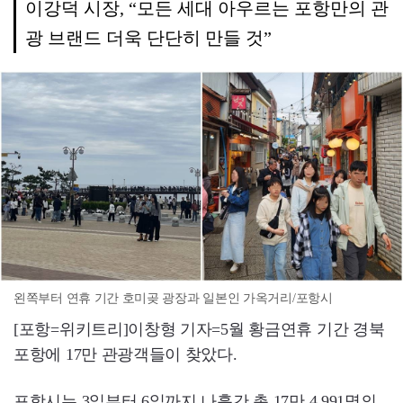
이강덕 시장, “모든 세대 아우르는 포항만의 관
광 브랜드 더욱 단단히 만들 것”
왼쪽부터 연휴 기간 호미곶 광장과 일본인 가옥거리/포항시
[포항=위키트리]이창형 기자=5월 황금연휴 기간 경북
포항에 17만 관광객들이 찾았다.
포항시는 3일부터 6일까지 나흘간 총 17만 4,991명의