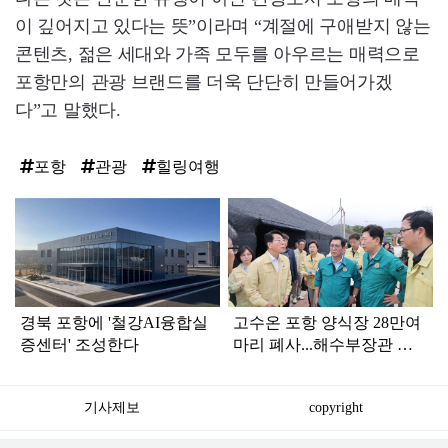
이 깊어지고 있다는 뜻”이라며 “계절에 구애받지 않는
콘텐츠, 젊은 세대와 가족 모두를 아우르는 매력으로
포항만의 관광 브랜드를 더욱 단단히 만들어가겠
다”고 말했다.
포항
관광
힐링여행
탑
라
인
경북 포항에 '철강AI융합실
고수온 포항 양식장 28만여
증센터' 조성한다
마리 폐사...해수부장관 등
현장 긴급 점검
기사제보
copyright