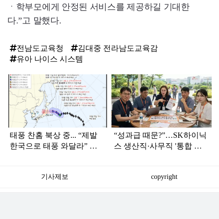
ㆍ학부모에게 안정된 서비스를 제공하길 기대한
다.”고 말했다.
전남도교육청
김대중 전라남도교육감
유아 나이스 시스템
탑
라
인
태풍 찬홈 북상 중... “제발
“성과급 때문?”…SK하이닉
한국으로 태풍 와달라” 말
스 생산직·사무직 '통합 노
나오는 이유
조' 준비
기사제보
copyright