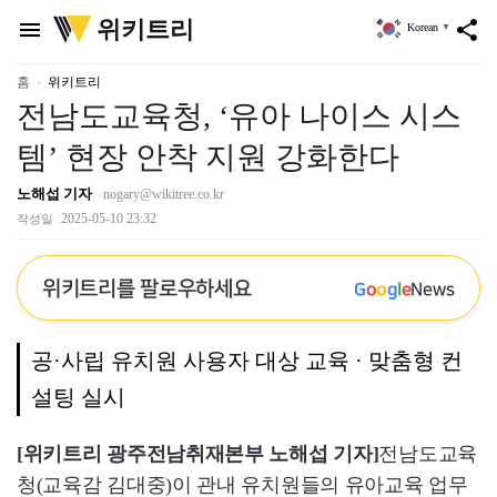
위
위키트리
menu
share
Korean
▼
키
트
리
홈
위키트리
전남도교육청, ‘유아 나이스 시스
템’ 현장 안착 지원 강화한다
노해섭 기자
nogary@wikitree.co.kr
2025-05-10 23:32
작성일
위키트리를 팔로우하세요
G
o
o
g
l
e
News
공·사립 유치원 사용자 대상 교육 · 맞춤형 컨
설팅 실시
[위키트리 광주전남취재본부 노해섭 기자]
전남도교육
청(교육감 김대중)이 관내 유치원들의 유아교육 업무