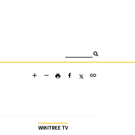
검색
add
remove
link
print
WIKITREE TV