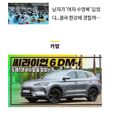
한 번 하죠?”
남자가 '여자 수영복' 입었
다...결국 한강에 경찰까지
출동 (+사진)
카밥