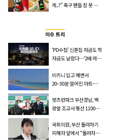
게..?” 축구 팬들 잠 못 들
게 할 테라의 역대급 이벤
트
이슈 트리
‘PD수첩’ 신혼집 자금도 학
자금도 날렸다…‘2배 레버
리지’의 덫
비키니 입고 해변서
20~30분 떨어진 마트·주
거지 이동 피서객 목격담
렛츠런파크 부산경남, 백
속출, 반응 폭발
광열 조교사 통산 1100
승…부경 역사 새로 썼다
국회의원, 부산 돌려차기
피해자 앞에서 “돌려차기