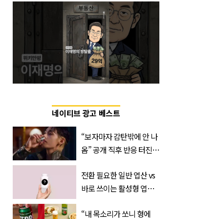
네이티브 광고 베스트
“보자마자 감탄밖에 안 나
옴” 공개 직후 반응 터진
진로 뷔 캠페인 영상
전환 필요한 일반 엽산 vs
바로 쓰이는 활성형 엽
산… 차이는?
“내 목소리가 쏘니 형에
‘Quatrefolic®’ 주목