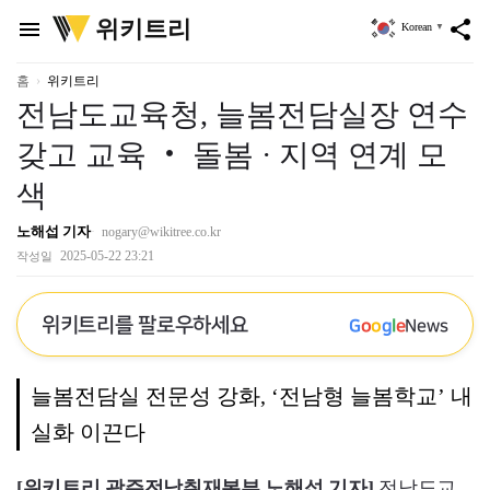
위
위키트리
menu
share
Korean
▼
키
트
리
홈
위키트리
전남도교육청, 늘봄전담실장 연수
갖고 교육 ‧ 돌봄 · 지역 연계 모
색
노해섭 기자
nogary@wikitree.co.kr
2025-05-22 23:21
작성일
위키트리를 팔로우하세요
G
o
o
g
l
e
News
늘봄전담실 전문성 강화, ‘전남형 늘봄학교’ 내
실화 이끈다
[위키트리 광주전남취재본부 노해섭 기자]
전남도교