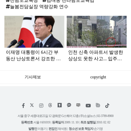
전남도교육청
김대중 전라남도교육감
늘봄전담실장 역량강화 연수
탑
라
인
이재명 대통령이 6시간 부
인천 신축 아파트서 발생한
동산 난상토론서 강조한 내
상상도 못한 사고... 입주민
용... 13일 최종 대책 발표되
아닌 사람들마저 '충격'
나
기사제보
copyright
저
페
인
위
틱
작
이
스
키
톡
권
스
타
트
서울 중구 세종대로22길 12 광화문 G스퀘어 12층 (주)소셜뉴스 | 02-3789-8900
정
북
그
리
보
등록번호
서울 아01019 |
등록일자
2009. 11. 10 |
최초 발행일
2010. 02. 02
램
유
튜
발행인
이동기 |
편집인
채석원 |
청소년 보호 책임자
손기영