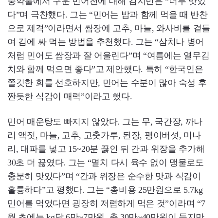
중약불에서 구운 민어전에 대해 김지민은 “너무 맛있
다”며 극찬했다. 그는 “민어는 밥과 함께 먹을 때 반찬
으로 제격”이라면서 쌈장에 고추, 마늘, 와사비를 곁들
여 김에 싸 먹는 방법을 추천했다. 그는 “삼치나 병어
처럼 민어도 쌈장과 잘 어울린다”며 “여름에는 열무김
치와 함께 먹으면 좋다”고 제안했다. 특히 “한국인은
쫄깃한 회를 선호하지만, 민어는 수분이 많아 숙성 후
짠듯한 식감이 매력”이라고 했다.
민어 매운탕도 빠지지 않았다. 그는 무, 국간장, 까나
리 액젓, 마늘, 고추, 고춧가루, 된장, 팽이버섯, 미나
리, 대파를 넣고 15~20분 끓인 뒤 간과 위장을 추가해
30초 더 끓였다. 그는 “멸치 다시 육수 없이 맹물로도
충분히 맛있다”며 “간과 위장은 순수한 맛과 식감이
훌륭하다”고 평했다. 그는 “총비용 25만원으로 5.7kg
민어를 먹었다면 굉장히 저렴하게 먹은 것”이라며 “7
월 초에는 kg당 6만~7만원, 총 30만~40만원이 들지만