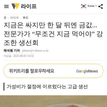
위
라이프
menu
share
Korean
▼
키
트
리
홈
라이프
푸드
지금은 싸지만 한 달 뒤엔 금값...
전문가가 “무조건 지금 먹어야” 강
조한 생선회
채석원 기자
jdtimes@wikitree.co.kr
2025-06-02 14:32
작성일
위키트리를 팔로우하세요
G
o
o
g
l
e
News
가성비가 절정에 이르렀다는 고급 생선