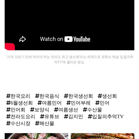
' 가격 오르기 전에 먹어야 하는 전라도 최고 생선회'라는 제목으로 유튜브 채널 '입질의추
억TV'에 올라온 영상.
한국요리
한국음식
한국생선회
생선회
6월생선회
여름민어
민어부레
민어
민어회
보양식
여름생선
수산물
전라도요리
유튜브
김지민
입질의추억TV
수산시장
해산물
탑