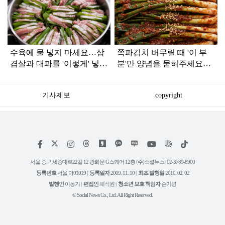
라
인
수육에 물 넣지 마세요…삼
쪽파김치 버무릴 때 '이 부
겹살과 대파를 '이렇게' 넣으
분'만 양념을 묻혀주세요…
면 잡내 0% 순식간에 완성
가족들이 환호합니다
입니다
기사제보
copyright
저
페
인
위
틱
작
이
스
키
톡
권
스
타
트
서울 중구 세종대로22길 12 광화문 G스퀘어 12층 (주)소셜뉴스 | 02-3789-8900
정
북
그
리
보
등록번호
서울 아01019 |
등록일자
2009. 11. 10 |
최초 발행일
2010. 02. 02
램
유
튜
발행인
이동기 |
편집인
채석원 |
청소년 보호 책임자
손기영
브
© Social News Co., Ltd. All Right Reserved.