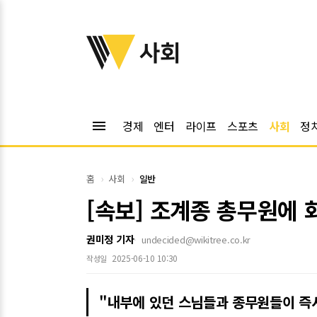
위키트리
사회
menu
경제
엔터
라이프
스포츠
사회
정
홈
사회
일반
[속보] 조계종 총무원에
권미정 기자
undecided@wikitree.co.kr
2025-06-10 10:30
작성일
"내부에 있던 스님들과 종무원들이 즉