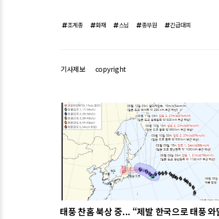
조계종
화재
스님
종무원
긴급대피
기사제보
copyright
관련기사
태풍 찬홈 북상 중... “제발 한국으로 태풍 와