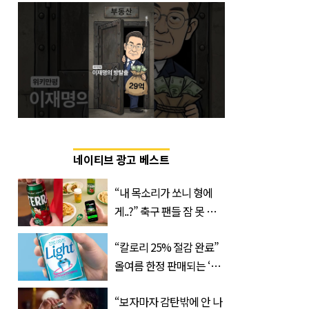
네이티브 광고 베스트
“내 목소리가 쏘니 형에
게..?” 축구 팬들 잠 못 들
게 할 테라의 역대급 이벤
“칼로리 25% 절감 완료”
트
올여름 한정 판매되는 ‘최
저 칼로리 소주’ 나왔다
“보자마자 감탄밖에 안 나