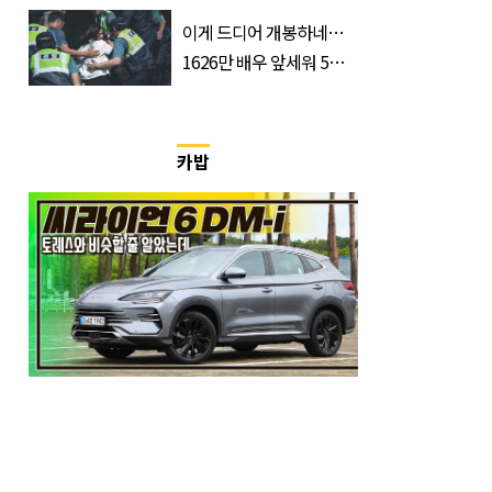
입 열었다
이게 드디어 개봉하네…
1626만 배우 앞세워 5년
만에 출격하는 ‘한국 영화’
카밥