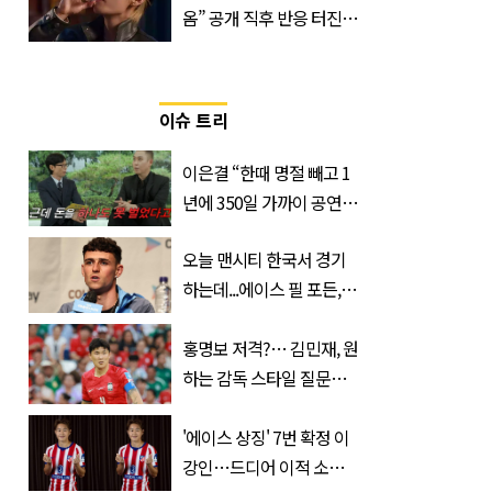
옴” 공개 직후 반응 터진
진로 뷔 캠페인 영상
이슈 트리
이은결 “한때 명절 빼고 1
년에 350일 가까이 공연했
는데 한 푼도 못 벌었다”
오늘 맨시티 한국서 경기
(이유)
하는데...에이스 필 포든,
이강인 향해 '깜짝 발언'
홍명보 저격?… 김민재, 원
하는 감독 스타일 질문에
"전술 확실한 감독 원해"
'에이스 상징' 7번 확정 이
강인…드디어 이적 소감