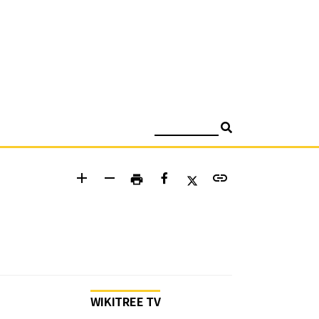
검색
add
remove
link
print
WIKITREE TV