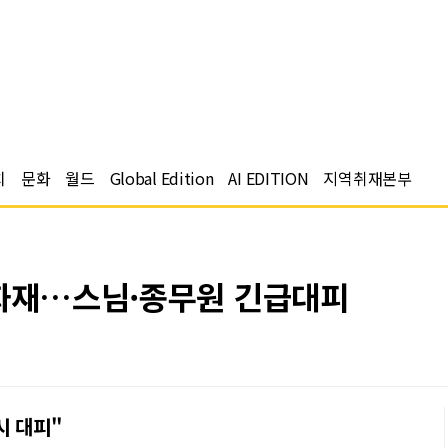
치
문화
월드
Global Edition
AI EDITION
지역취재본부
 화재…스님·종무원 긴급대피
시 대피"