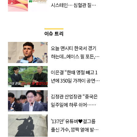
시스테인… 심혈관 질환
으로 사망 위험 부른다
이슈 트리
오늘 맨시티 한국서 경기
하는데...에이스 필 포든,
이강인 향해 '깜짝 발언'
이은결 “한때 명절 빼고 1
년에 350일 가까이 공연했
는데 한 푼도 못 벌었다”
김정관 산업장관 “중국은
(이유)
일주일에 하루 쉬어…주
52시간 손 봐야 한다”
'137만' 유튜버♥걸그룹
출신 가수, 깜짝 열애 발