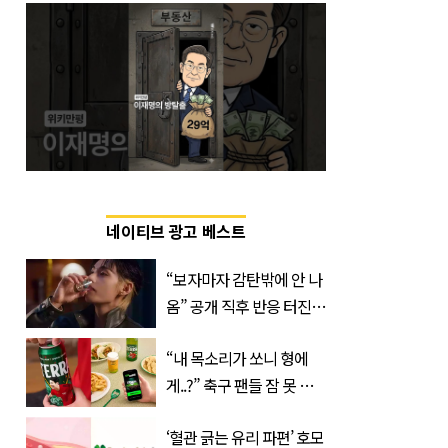
네이티브 광고 베스트
“보자마자 감탄밖에 안 나
옴” 공개 직후 반응 터진
진로 뷔 캠페인 영상
“내 목소리가 쏘니 형에
게..?” 축구 팬들 잠 못 들
게 할 테라의 역대급 이벤
‘혈관 긁는 유리 파편’ 호모
트