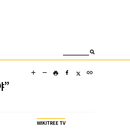
검색
add
remove
link
print
야”
WIKITREE TV