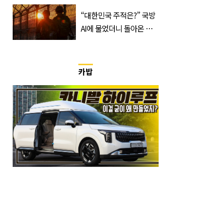
표…공개된 투샷 '눈길'
(+사진)
“대한민국 주적은?” 국방
AI에 물었더니 돌아온 뜻
밖의 답변
카밥