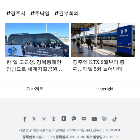
경주시
주낙영
간부회의
탑
라
인
한·일 고교생, 경북동해안
경주역 KTX 9월부터 증
탐방으로 세계지질공원 국
편…매일 5회 늘어난다
제협력 첫걸음
기사제보
copyright
저
페
인
위
틱
작
이
스
키
톡
권
스
타
트
서울 중구 세종대로22길 12 광화문 G스퀘어 12층 (주)소셜뉴스 | 02-3789-8900
정
북
그
리
보
등록번호
서울 아01019 |
등록일자
2009. 11. 10 |
최초 발행일
2010. 02. 02
램
유