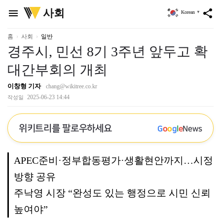
위
사회
menu
share
Korean
▼
키
트
리
홈
사회
일반
경주시, 민선 8기 3주년 앞두고 확
대간부회의 개최
이창형 기자
chang@wikitree.co.kr
2025-06-23 14:44
작성일
위키트리를 팔로우하세요
G
o
o
g
l
e
News
APEC준비·정부합동평가·생활현안까지…시정
방향 공유
주낙영 시장 “완성도 있는 행정으로 시민 신뢰
높여야”