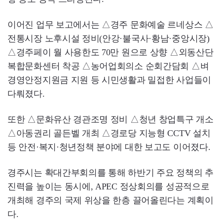
이어진 업무 보고에서는 △경주 문화예술 르네상스 △
전통시장 노후시설 정비(안강·불국사·황남·중앙시장)
△경주페이 월 사용한도 70만 원으로 상향 △외동산단
복합문화센터 착공 △농어업회의소 순회간담회 △벼
경영안정지원금 지원 등 시민생활과 밀접한 사업들이
다뤄졌다.
또한 △문화유산 경관조명 정비 △청년 창업특구 개소
△아동권리 골든벨 개최 △경로당 지능형 CCTV 설치
등 안전·복지·청년정책 분야에 대한 보고도 이어졌다.
경주시는 확대간부회의를 통해 하반기 주요 정책의 추
진력을 높이는 동시에, APEC 정상회의를 성공적으로
개최해 경주의 국제 위상을 한층 끌어올린다는 계획이
다.