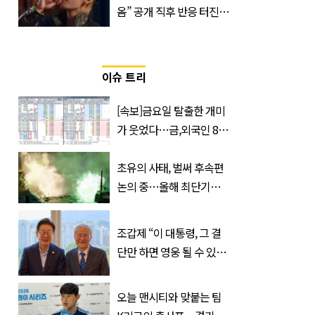
옴” 공개 직후 반응 터진
진로 뷔 캠페인 영상
이슈 트리
[속보]금요일 탈출한 개미
가 웃었다…금,외국인 8조
매수에도 월,삼성전자·SK
하이닉스 '와르르'
초유의 사태, 벌써 후속편
논의 중…올해 최단기간
400만 돌파 성공한 ‘영화’
정체
조갑제 “이 대통령, 그 결
단만 하면 영웅 될 수 있
다”
오늘 맨시티와 맞붙는 팀