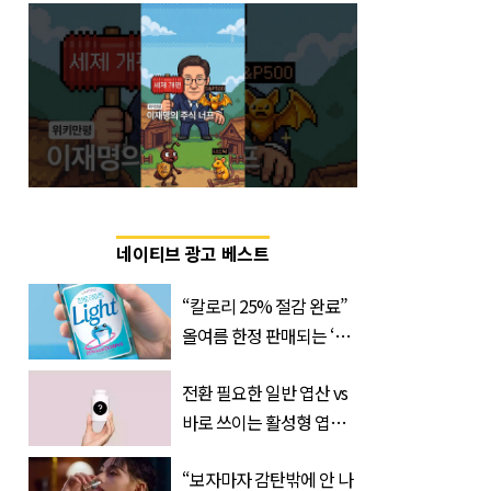
네이티브 광고 베스트
“칼로리 25% 절감 완료”
올여름 한정 판매되는 ‘최
저 칼로리 소주’ 나왔다
전환 필요한 일반 엽산 vs
바로 쓰이는 활성형 엽
산… 차이는?
“보자마자 감탄밖에 안 나
‘Quatrefolic®’ 주목