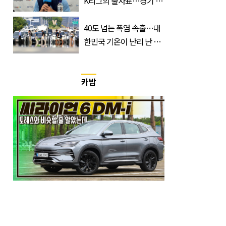
K리그의 출사표…경기 시
간, 장소, 볼 수 있는 곳은?
40도 넘는 폭염 속출…대
한민국 기온이 난리 난 이
유, 사진 1장으로 설명 가
능
카밥