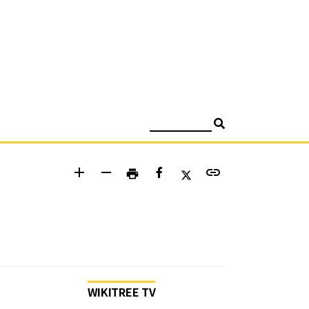
검색
add
remove
link
print
WIKITREE TV