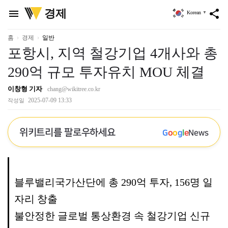
위
경제
menu
share
Korean
▼
키
트
리
홈
경제
일반
포항시, 지역 철강기업 4개사와 총
290억 규모 투자유치 MOU 체결
이창형 기자
chang@wikitree.co.kr
2025-07-09 13:33
작성일
위키트리를 팔로우하세요
G
o
o
g
l
e
News
블루밸리국가산단에 총 290억 투자, 156명 일
자리 창출
불안정한 글로벌 통상환경 속 철강기업 신규