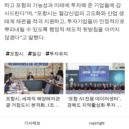
하고 포항의 가능성과 미래에 투자해 준 기업들에 감
사드린다”며, “포항시는 철강산업의 고도화와 산업 생
태계 재편을 적극 지원하고, 투자기업들이 안정적으로
뿌리내릴 수 있도록 행정적·제도적 뒷받침을 아끼지
않겠다”고 말했다.
포항시
철강
투자유치
탑
라
인
포항시, 세계적 해양레저관
‘포항 AI 전용 데이터센터’,
광 거점도시 본격화..1조
경북도 지역활성화 투자 펀
3,500억 투입
드 3호 선정
기사제보
copyright