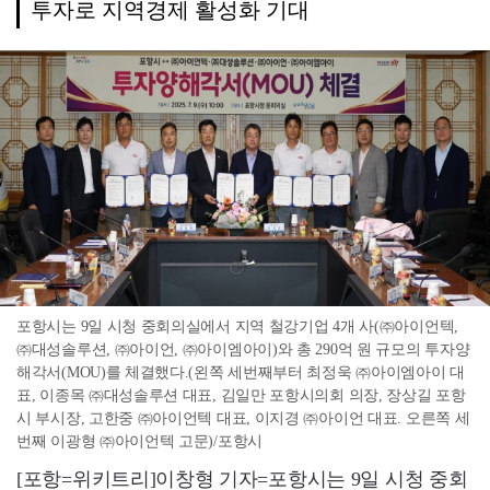
투자로 지역경제 활성화 기대
포항시는 9일 시청 중회의실에서 지역 철강기업 4개 사(㈜아이언텍,
㈜대성솔루션, ㈜아이언, ㈜아이엠아이)와 총 290억 원 규모의 투자양
해각서(MOU)를 체결했다.(왼쪽 세번째부터 최정욱 ㈜아이엠아이 대
표, 이종목 ㈜대성솔루션 대표, 김일만 포항시의회 의장, 장상길 포항
시 부시장, 고한중 ㈜아이언텍 대표, 이지경 ㈜아이언 대표. 오른쪽 세
번째 이광형 ㈜아이언텍 고문)/포항시
[포항=위키트리]이창형 기자=포항시는 9일 시청 중회