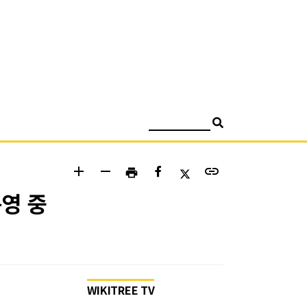
검색
add
remove
link
print
운영 중
WIKITREE TV