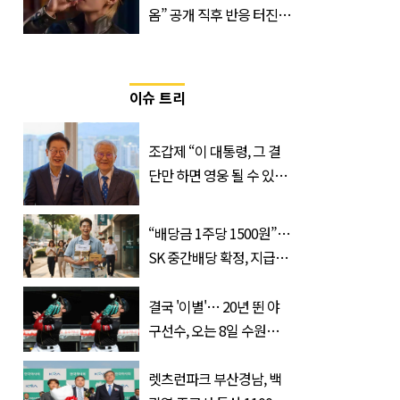
옴” 공개 직후 반응 터진
진로 뷔 캠페인 영상
이슈 트리
조갑제 “이 대통령, 그 결
단만 하면 영웅 될 수 있
다”
“배당금 1주당 1500원”…
SK 중간배당 확정, 지급일
과 대상은?
결국 '이별'… 20년 뛴 야
구선수, 오는 8일 수원서
마지막 선언
렛츠런파크 부산경남, 백