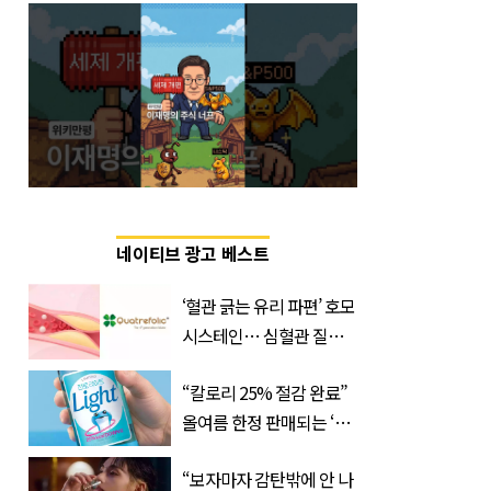
네이티브 광고 베스트
‘혈관 긁는 유리 파편’ 호모
시스테인… 심혈관 질환
으로 사망 위험 부른다
“칼로리 25% 절감 완료”
올여름 한정 판매되는 ‘최
저 칼로리 소주’ 나왔다
“보자마자 감탄밖에 안 나