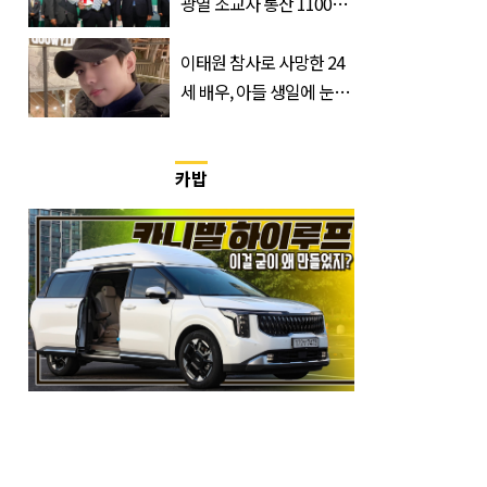
광열 조교사 통산 1100
승…부경 역사 새로 썼다
이태원 참사로 사망한 24
세 배우, 아들 생일에 눈물
쏟은 어머니
카밥