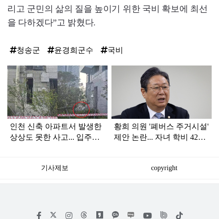
리고 군민의 삶의 질을 높이기 위한 국비 확보에 최선
을 다하겠다”고 밝혔다.
청송군
윤경희군수
국비
탑
라
인
인천 신축 아파트서 발생한
황희 의원 '폐버스 주거시설'
상상도 못한 사고... 입주민
제안 논란... 자녀 학비 4200
아닌 사람들마저 '충격'
만원 논쟁으로 확산
기사제보
copyright
저
페
인
위
틱