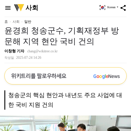
위
사회
menu
share
Korean
▼
키
트
리
홈
사회
일반
윤경희 청송군수, 기획재정부 방
문해 지역 현안 국비 건의
이창형 기자
chang@wikitree.co.kr
2025-07-24 14:26
작성일
위키트리를 팔로우하세요
G
o
o
g
l
e
News
청송군의 핵심 현안과 내년도 주요 사업에 대
한 국비 지원 건의