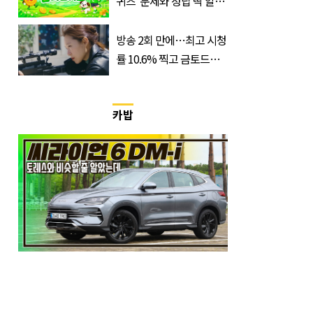
퀴즈' 문제와 정답 딱 알려
드립니다
방송 2회 만에…최고 시청
률 10.6% 찍고 금토드라
마 전체 1위 차지한 '드라
마'
카밥