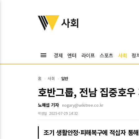
위키트리
사회
menu
경제
엔터
라이프
스포츠
사회
정
홈
사회
일반
호반그룹, 전남 집중호우 
노해섭 기자
nogary@wikitree.co.kr
2025-07-29 14:32
작성일
조기 생활안정·피해복구에 적십자 통해