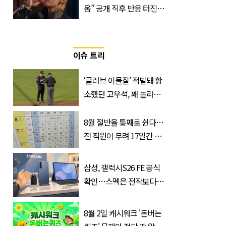
옴” 공개 직후 반응 터진
진로 뷔 캠페인 영상
이슈 트리
‘글러브 이물질’ 적발돼 항
소했던 고우석, 꽤 놀라운
소식 전해졌다
8월 절반을 통째로 쉰다…
전 직원이 무려 17일간 휴
가 떠나는 ‘이 회사’
삼성, 갤럭시S26 FE 공식
확인…스펙은 전작보다
낮췄다
8월 2일 캐시워크 '돈버는