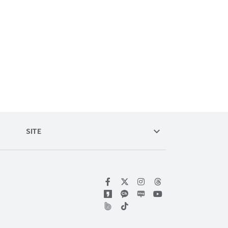
keyboard_arrow_down
SITE
위키트리 페이스북
위키트리 인스타그램
위키트리 유튜브
위키트리 틱톡