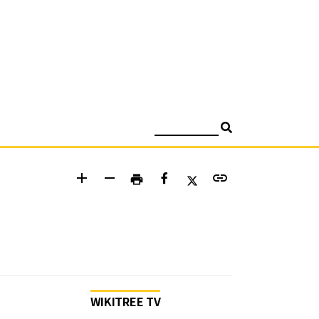
검색
add
remove
link
print
WIKITREE TV