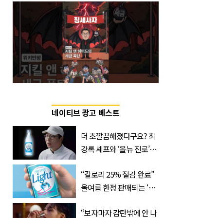
네이티브 광고 베스트
더 초깔끔해졌다구요? 최
강록 셰프와 ‘올뉴 진로’의
만남
“칼로리 25% 절감 완료”
올여름 한정 판매되는 ‘최
저 칼로리 소주’ 나왔다
“보자마자 감탄밖에 안 나