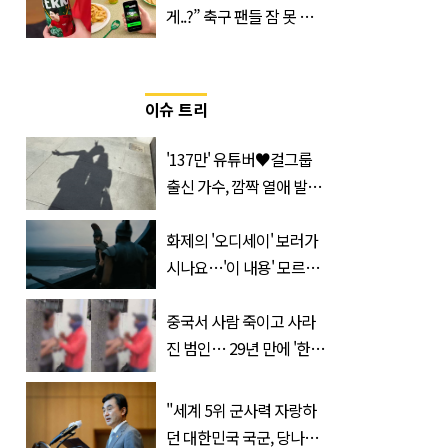
게..?” 축구 팬들 잠 못 들
게 할 테라의 역대급 이벤
트
이슈 트리
'137만' 유튜버♥걸그룹
출신 가수, 깜짝 열애 발
표…공개된 투샷 '눈길'
(+사진)
화제의 '오디세이' 보러가
시나요…'이 내용' 모르고
가면 절반만 보입니다
중국서 사람 죽이고 사라
진 범인… 29년 만에 '한
국'에서 덜미 잡혔다
"세계 5위 군사력 자랑하
던 대한민국 국군, 당나라