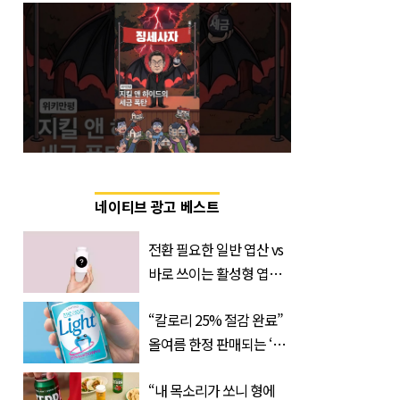
네이티브 광고 베스트
전환 필요한 일반 엽산 vs
바로 쓰이는 활성형 엽
산… 차이는?
“칼로리 25% 절감 완료”
‘Quatrefolic®’ 주목
올여름 한정 판매되는 ‘최
저 칼로리 소주’ 나왔다
“내 목소리가 쏘니 형에