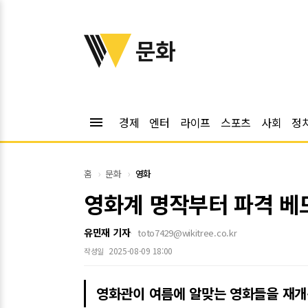
위키트리
문화
menu
경제
엔터
라이프
스포츠
사회
정
홈
문화
영화
영화계 명작부터 파격 베드
유민재 기자
toto7429@wikitree.co.kr
2025-08-09 18:00
작성일
영화관이 여름에 알맞는 영화들을 재