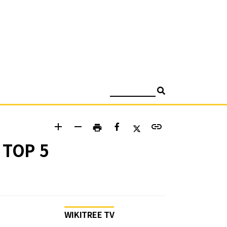
검색
add
remove
link
print
TOP 5
WIKITREE TV