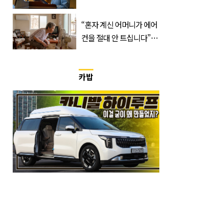
군대 됐다"
“혼자 계신 어머니가 에어
컨을 절대 안 트십니다”…
반응 폭발한 사연의 정체
카밥