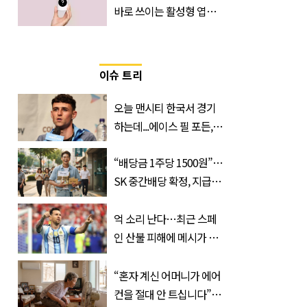
바로 쓰이는 활성형 엽
산… 차이는?
‘Quatrefolic®’ 주목
이슈 트리
오늘 맨시티 한국서 경기
하는데...에이스 필 포든,
이강인 향해 '깜짝 발언'
“배당금 1주당 1500원”…
SK 중간배당 확정, 지급일
과 대상은?
억 소리 난다…최근 스페
인 산불 피해에 메시가 기
부한 '금액'
“혼자 계신 어머니가 에어
컨을 절대 안 트십니다”…