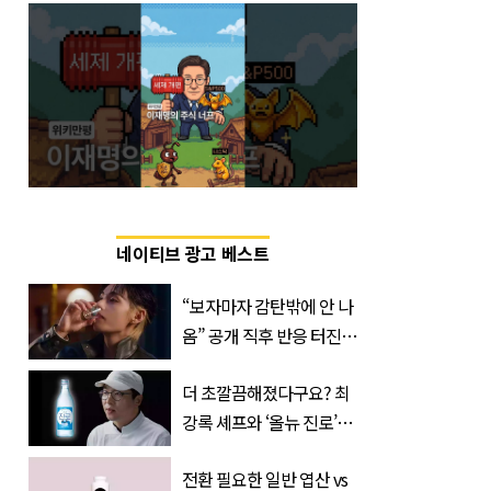
네이티브 광고 베스트
“보자마자 감탄밖에 안 나
옴” 공개 직후 반응 터진
진로 뷔 캠페인 영상
더 초깔끔해졌다구요? 최
강록 셰프와 ‘올뉴 진로’의
만남
전환 필요한 일반 엽산 vs