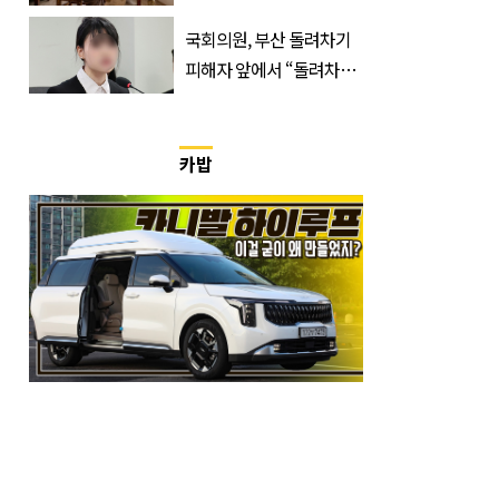
반응 폭발한 사연의 정체
국회의원, 부산 돌려차기
피해자 앞에서 “돌려차기
한 번 하죠?”
카밥