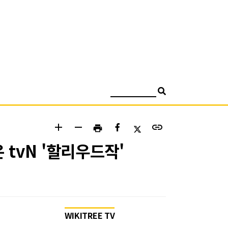
검색
add
remove
link
print
tvN '할리우드작'
WIKITREE TV